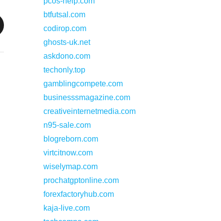
pcos-help.com
btfutsal.com
codirop.com
ghosts-uk.net
askdono.com
techonly.top
gamblingcompete.com
businesssmagazine.com
creativeinternetmedia.com
n95-sale.com
blogreborn.com
virtcitnow.com
wiselymap.com
prochatgptonline.com
forexfactoryhub.com
kaja-live.com