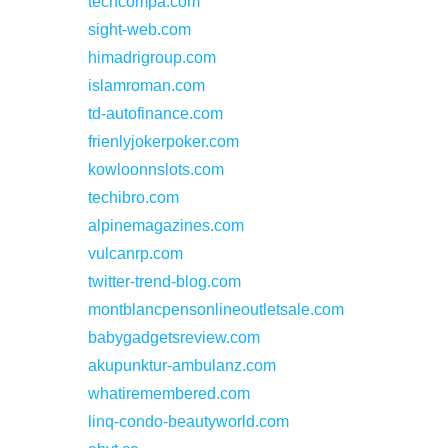
techcompa.com
sight-web.com
himadrigroup.com
islamroman.com
td-autofinance.com
frienlyjokerpoker.com
kowloonnslots.com
techibro.com
alpinemagazines.com
vulcanrp.com
twitter-trend-blog.com
montblancpensonlineoutletsale.com
babygadgetsreview.com
akupunktur-ambulanz.com
whatiremembered.com
linq-condo-beautyworld.com