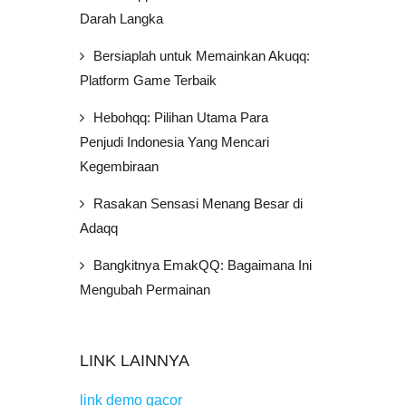
Darah Langka
Bersiaplah untuk Memainkan Akuqq:
Platform Game Terbaik
Hebohqq: Pilihan Utama Para
Penjudi Indonesia Yang Mencari
Kegembiraan
Rasakan Sensasi Menang Besar di
Adaqq
Bangkitnya EmakQQ: Bagaimana Ini
n
Mengubah Permainan
LINK LAINNYA
link demo gacor