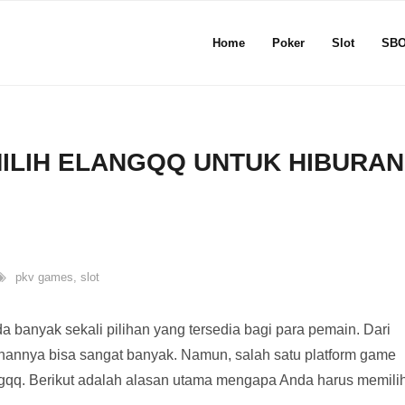
Home
Poker
Slot
SBO
ILIH ELANGQQ UNTUK HIBURAN
pkv games
,
slot
a banyak sekali pilihan yang tersedia bagi para pemain. Dari
ilihannya bisa sangat banyak. Namun, salah satu platform game
ngqq. Berikut adalah alasan utama mengapa Anda harus memili