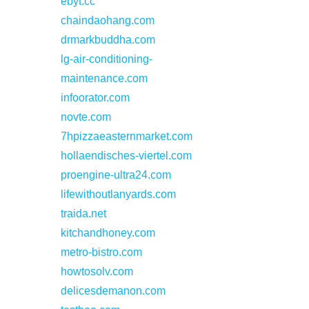
ebyt.cc
chaindaohang.com
drmarkbuddha.com
lg-air-conditioning-
maintenance.com
infoorator.com
novte.com
7hpizzaeasternmarket.com
hollaendisches-viertel.com
proengine-ultra24.com
lifewithoutlanyards.com
traida.net
kitchandhoney.com
metro-bistro.com
howtosolv.com
delicesdemanon.com