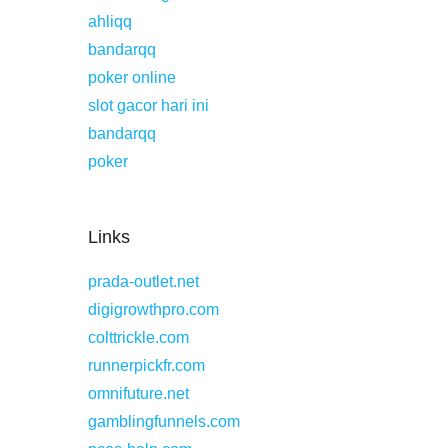
ahliqq
bandarqq
poker online
slot gacor hari ini
bandarqq
poker
Links
prada-outlet.net
digigrowthpro.com
colttrickle.com
runnerpickfr.com
omnifuture.net
gamblingfunnels.com