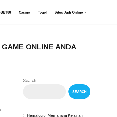
BET88
Casino
Togel
Situs Judi Online
 GAME ONLINE ANDA
Search
SEARCH
h
Hematqqiu: Memahami Kelainan