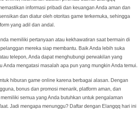
 memastikan informasi pribadi dan keuangan Anda aman dan
dilisensikan dan diatur oleh otoritas game terkemuka, sehingga
orm yang adil dan andal.
nda memiliki pertanyaan atau kekhawatiran saat bermain di
 pelanggan mereka siap membantu. Baik Anda lebih suka
 atau telepon, Anda dapat menghubungi perwakilan yang
 Anda mengatasi masalah apa pun yang mungkin Anda temui.
ntuk hiburan game online karena berbagai alasan. Dengan
guna, bonus dan promosi menarik, platform aman, dan
 memiliki semua yang Anda butuhkan untuk pengalaman
at. Jadi mengapa menunggu? Daftar dengan Elangqq hari ini