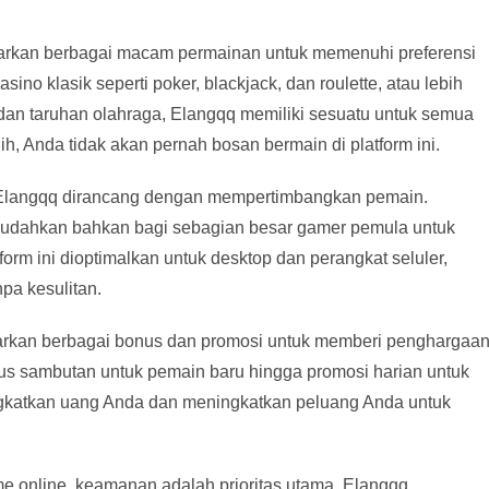
rkan berbagai macam permainan untuk memenuhi preferensi
no klasik seperti poker, blackjack, dan roulette, atau lebih
 dan taruhan olahraga, Elangqq memiliki sesuatu untuk semua
h, Anda tidak akan pernah bosan bermain di platform ini.
 Elangqq dirancang dengan mempertimbangkan pemain.
udahkan bahkan bagi sebagian besar gamer pemula untuk
orm ini dioptimalkan untuk desktop dan perangkat seluler,
pa kesulitan.
arkan berbagai bonus dan promosi untuk memberi penghargaa
us sambutan untuk pemain baru hingga promosi harian untuk
gkatkan uang Anda dan meningkatkan peluang Anda untuk
e online, keamanan adalah prioritas utama. Elangqq