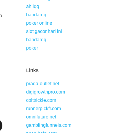
ahliqq
bandarqq
a
poker online
slot gacor hari ini
bandarqq
poker
Links
prada-outlet.net
digigrowthpro.com
colttrickle.com
runnerpickfr.com
omnifuture.net
gamblingfunnels.com