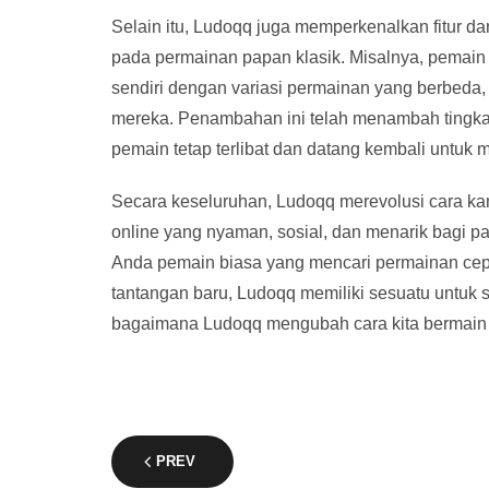
Selain itu, Ludoqq juga memperkenalkan fitur
pada permainan papan klasik. Misalnya, pemain 
sendiri dengan variasi permainan yang berbeda
mereka. Penambahan ini telah menambah tingka
pemain tetap terlibat dan datang kembali untuk 
Secara keseluruhan, Ludoqq merevolusi cara k
online yang nyaman, sosial, dan menarik bagi p
Anda pemain biasa yang mencari permainan cep
tantangan baru, Ludoqq memiliki sesuatu untuk 
bagaimana Ludoqq mengubah cara kita bermain
PREV