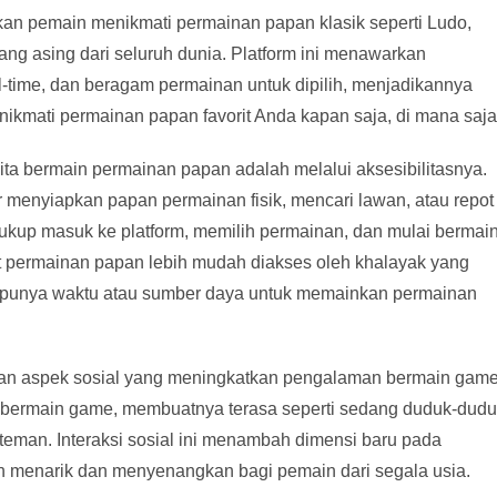
kan pemain menikmati permainan papan klasik seperti Ludo,
ng asing dari seluruh dunia. Platform ini menawarkan
time, dan beragam permainan untuk dipilih, menjadikannya
mati permainan papan favorit Anda kapan saja, di mana saja
ita bermain permainan papan adalah melalui aksesibilitasnya.
r menyiapkan papan permainan fisik, mencari lawan, atau repot
ukup masuk ke platform, memilih permainan, dan mulai bermai
 permainan papan lebih mudah diakses oleh khalayak yang
k punya waktu atau sumber daya untuk memainkan permainan
n aspek sosial yang meningkatkan pengalaman bermain game
 bermain game, membuatnya terasa seperti sedang duduk-dud
man. Interaksi sosial ini menambah dimensi baru pada
 menarik dan menyenangkan bagi pemain dari segala usia.