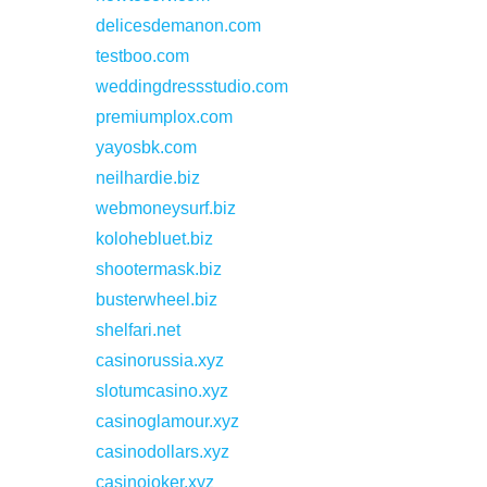
delicesdemanon.com
testboo.com
weddingdressstudio.com
premiumplox.com
yayosbk.com
neilhardie.biz
webmoneysurf.biz
kolohebluet.biz
shootermask.biz
busterwheel.biz
shelfari.net
casinorussia.xyz
slotumcasino.xyz
casinoglamour.xyz
casinodollars.xyz
casinojoker.xyz