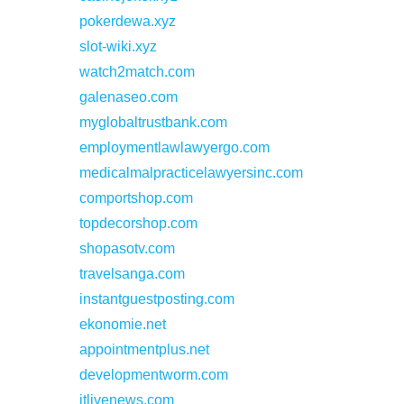
pokerdewa.xyz
slot-wiki.xyz
watch2match.com
galenaseo.com
myglobaltrustbank.com
employmentlawlawyergo.com
medicalmalpracticelawyersinc.com
comportshop.com
topdecorshop.com
shopasotv.com
travelsanga.com
instantguestposting.com
ekonomie.net
appointmentplus.net
developmentworm.com
itlivenews.com