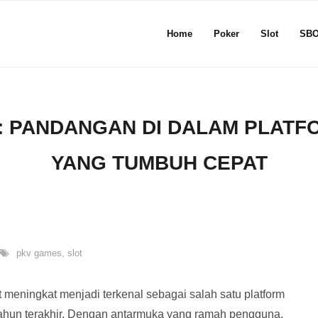
Home
Poker
Slot
SBO
 PANDANGAN DI DALAM PLATF
YANG TUMBUH CEPAT
pkv games
,
slot
 meningkat menjadi terkenal sebagai salah satu platform
ahun terakhir. Dengan antarmuka yang ramah pengguna,