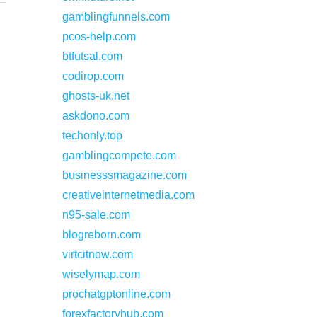
gamblingfunnels.com
pcos-help.com
btfutsal.com
codirop.com
ghosts-uk.net
askdono.com
techonly.top
gamblingcompete.com
businesssmagazine.com
creativeinternetmedia.com
n95-sale.com
blogreborn.com
virtcitnow.com
wiselymap.com
prochatgptonline.com
forexfactoryhub.com