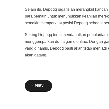
Selain itu, Depoqq juga telah merangkul kancah
para pemain untuk menunjukkan keahlian mereka
semakin memperkuat posisi Depoqq sebagai pem
Seiring Depoqq terus mendapatkan popularitas 
menggemparkan dunia game online. Dengan gamep
yang dinamis, Depoqq pasti akan tetap menjadi 
akan datang.
PREV