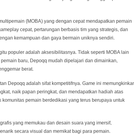
 multipemain (MOBA) yang dengan cepat mendapatkan pemain
ameplay cepat, pertarungan berbasis tim yang strategis, dan
 dengan kemampuan dan gaya bermain uniknya sendiri.
u populer adalah aksesibilitasnya. Tidak seperti MOBA lain
eh pemain baru, Depoqq mudah dipelajari dan dimainkan,
enggemar berat.
kitan Depoqq adalah sifat kompetitifnya. Game ini memungkinka
gkat, naik papan peringkat, dan mendapatkan hadiah atas
rik komunitas pemain berdedikasi yang terus berupaya untuk
rafis yang memukau dan desain suara yang imersif,
arik secara visual dan memikat bagi para pemain.