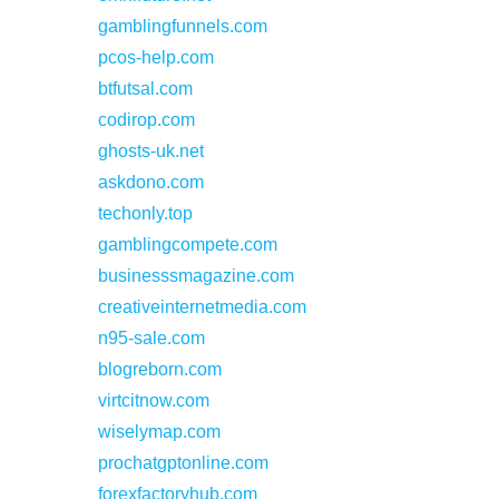
gamblingfunnels.com
pcos-help.com
btfutsal.com
codirop.com
ghosts-uk.net
askdono.com
techonly.top
gamblingcompete.com
businesssmagazine.com
creativeinternetmedia.com
n95-sale.com
blogreborn.com
virtcitnow.com
wiselymap.com
prochatgptonline.com
forexfactoryhub.com