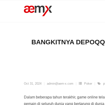
Skip
to
content
BANGKITNYA DEPOQQ:
Oct 31, 2024
admin@aem-x.com
Poker
p
Dalam beberapa tahun terakhir, game online tel
pemain di seluruh dunia yang bertarung di dun