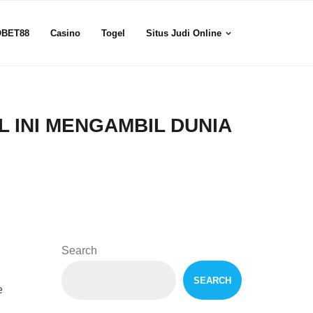
BET88
Casino
Togel
Situs Judi Online
 INI MENGAMBIL DUNIA
Search
SEARCH
e