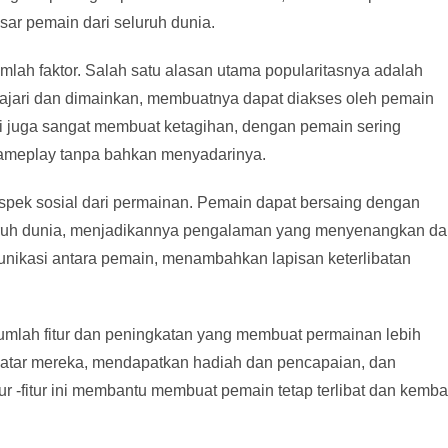
sar pemain dari seluruh dunia.
lah faktor. Salah satu alasan utama popularitasnya adalah
jari dan dimainkan, membuatnya dapat diakses oleh pemain
ini juga sangat membuat ketagihan, dengan pemain sering
ameplay tanpa bahkan menyadarinya.
spek sosial dari permainan. Pemain dapat bersaing dengan
luruh dunia, menjadikannya pengalaman yang menyenangkan d
munikasi antara pemain, menambahkan lapisan keterlibatan
umlah fitur dan peningkatan yang membuat permainan lebih
tar mereka, mendapatkan hadiah dan pencapaian, dan
ur -fitur ini membantu membuat pemain tetap terlibat dan kemba