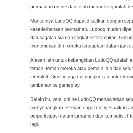
permainan online dan telah menarik sejumlah be
Munculnya LudoQQ dapat dikaitkan dengan sejum
kesederhanaan permainan. Ludoqq mudah dipela
dari segala usia dan tingkat keterampilan. Gim 
menemukan diri mereka tenggelam dalam jam g
Alasan lain untuk kebangkitan LudoQQ adalah a
teman -teman mereka atau pemain lain dari se
interaktif. Gim ini juga memungkinkan untuk ko
tambahan ke gameplay.
Selain itu, versi online LudoQQ menawarkan sej
menyenangkan. Pemain dapat menyesuaikan ava
berpartisipasi dalam turnamen dan kompetisi. Fit
lagi.