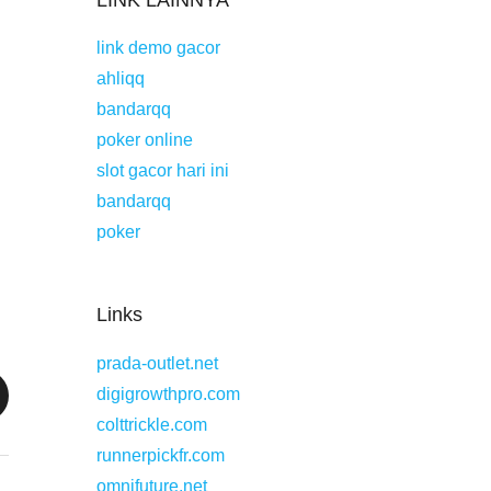
LINK LAINNYA
link demo gacor
ahliqq
bandarqq
poker online
slot gacor hari ini
bandarqq
poker
Links
prada-outlet.net
digigrowthpro.com
colttrickle.com
runnerpickfr.com
omnifuture.net