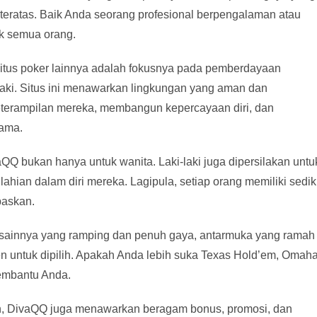
teratas. Baik Anda seorang profesional berpengalaman atau
k semua orang.
itus poker lainnya adalah fokusnya pada pemberdayaan
laki. Situs ini menawarkan lingkungan yang aman dan
erampilan mereka, membangun kepercayaan diri, dan
sama.
 bukan hanya untuk wanita. Laki-laki juga dipersilakan untu
ian dalam diri mereka. Lagipula, setiap orang memiliki sediki
paskan.
ainnya yang ramping dan penuh gaya, antarmuka yang ramah
 untuk dipilih. Apakah Anda lebih suka Texas Hold’em, Omaha
membantu Anda.
n, DivaQQ juga menawarkan beragam bonus, promosi, dan