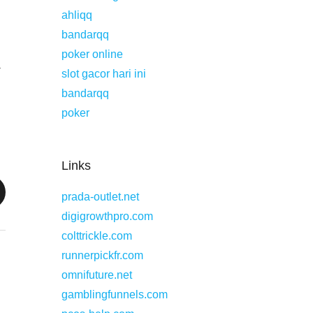
ahliqq
bandarqq
poker online
a
slot gacor hari ini
bandarqq
poker
Links
prada-outlet.net
digigrowthpro.com
colttrickle.com
runnerpickfr.com
omnifuture.net
gamblingfunnels.com