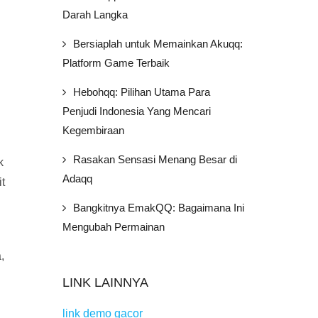
Darah Langka
Bersiaplah untuk Memainkan Akuqq:
Platform Game Terbaik
Hebohqq: Pilihan Utama Para
Penjudi Indonesia Yang Mencari
Kegembiraan
Rasakan Sensasi Menang Besar di
k
Adaqq
t
Bangkitnya EmakQQ: Bagaimana Ini
Mengubah Permainan
,
LINK LAINNYA
link demo gacor