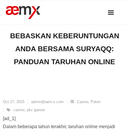
Skip
to
content
BEBASKAN KEBERUNTUNGAN
ANDA BERSAMA SURYAQQ:
PANDUAN TARUHAN ONLINE
Oct 27, 2025
admin@aem-x.com
Casino
,
Poker
casino
,
pkv games
[ad_1]
Dalam beberapa tahun terakhir, taruhan online menjadi