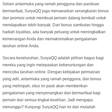
Selain antarmuka yang ramah pengguna dan panduan
bermanfaat, SuryaQQ juga menawarkan serangkaian bonus
dan promosi untuk membuat pemain datang kembali untuk
mendapatkan lebih banyak. Dari bonus sambutan hingga
hadiah loyalitas, ada banyak peluang untuk meningkatkan
kemenangan Anda dan memaksimalkan pengalaman
taruhan online Anda.
Secara keseluruhan, SuryaQQ adalah pilihan bagus bagi
mereka yang ingin melepaskan keberuntungan dan
mencoba taruhan online. Dengan kebijakan permainan
yang adil, antarmuka yang ramah pengguna, dan bonus
yang melimpah, situs ini pasti akan memberikan
pengalaman yang menyenangkan dan bermanfaat bagi
pemain dari semua tingkat keahlian. Jadi mengapa
menunggu? Kunjungi SuryaQQ hari ini dan mulailah