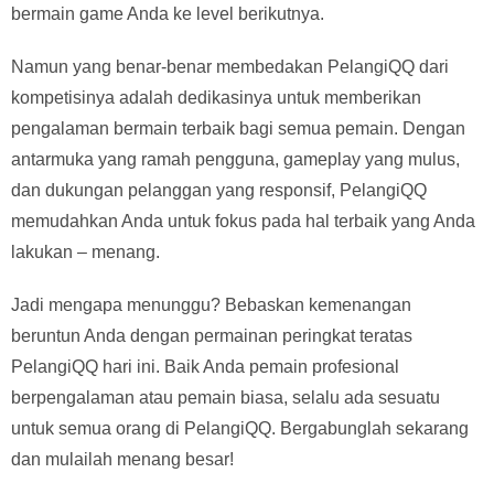
bermain game Anda ke level berikutnya.
Namun yang benar-benar membedakan PelangiQQ dari
kompetisinya adalah dedikasinya untuk memberikan
pengalaman bermain terbaik bagi semua pemain. Dengan
antarmuka yang ramah pengguna, gameplay yang mulus,
dan dukungan pelanggan yang responsif, PelangiQQ
memudahkan Anda untuk fokus pada hal terbaik yang Anda
lakukan – menang.
Jadi mengapa menunggu? Bebaskan kemenangan
beruntun Anda dengan permainan peringkat teratas
PelangiQQ hari ini. Baik Anda pemain profesional
berpengalaman atau pemain biasa, selalu ada sesuatu
untuk semua orang di PelangiQQ. Bergabunglah sekarang
dan mulailah menang besar!