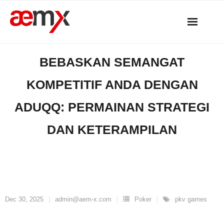
Skip
to
content
BEBASKAN SEMANGAT
KOMPETITIF ANDA DENGAN
ADUQQ: PERMAINAN STRATEGI
DAN KETERAMPILAN
Dec 30, 2025
admin@aem-x.com
Poker
pkv games