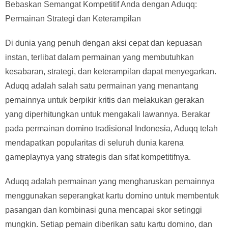
Bebaskan Semangat Kompetitif Anda dengan Aduqq:
Permainan Strategi dan Keterampilan
Di dunia yang penuh dengan aksi cepat dan kepuasan
instan, terlibat dalam permainan yang membutuhkan
kesabaran, strategi, dan keterampilan dapat menyegarkan.
Aduqq adalah salah satu permainan yang menantang
pemainnya untuk berpikir kritis dan melakukan gerakan
yang diperhitungkan untuk mengakali lawannya. Berakar
pada permainan domino tradisional Indonesia, Aduqq telah
mendapatkan popularitas di seluruh dunia karena
gameplaynya yang strategis dan sifat kompetitifnya.
Aduqq adalah permainan yang mengharuskan pemainnya
menggunakan seperangkat kartu domino untuk membentuk
pasangan dan kombinasi guna mencapai skor setinggi
mungkin. Setiap pemain diberikan satu kartu domino, dan