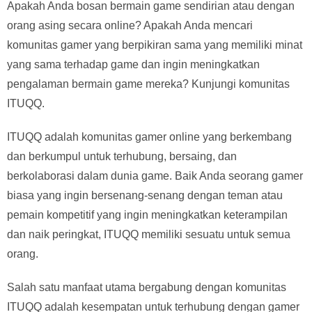
Apakah Anda bosan bermain game sendirian atau dengan
orang asing secara online? Apakah Anda mencari
komunitas gamer yang berpikiran sama yang memiliki minat
yang sama terhadap game dan ingin meningkatkan
pengalaman bermain game mereka? Kunjungi komunitas
ITUQQ.
ITUQQ adalah komunitas gamer online yang berkembang
dan berkumpul untuk terhubung, bersaing, dan
berkolaborasi dalam dunia game. Baik Anda seorang gamer
biasa yang ingin bersenang-senang dengan teman atau
pemain kompetitif yang ingin meningkatkan keterampilan
dan naik peringkat, ITUQQ memiliki sesuatu untuk semua
orang.
Salah satu manfaat utama bergabung dengan komunitas
ITUQQ adalah kesempatan untuk terhubung dengan gamer