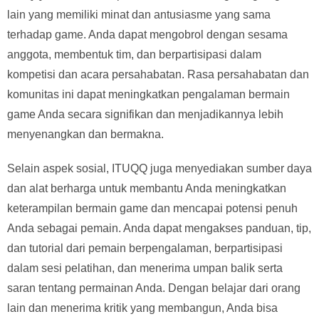
lain yang memiliki minat dan antusiasme yang sama
terhadap game. Anda dapat mengobrol dengan sesama
anggota, membentuk tim, dan berpartisipasi dalam
kompetisi dan acara persahabatan. Rasa persahabatan dan
komunitas ini dapat meningkatkan pengalaman bermain
game Anda secara signifikan dan menjadikannya lebih
menyenangkan dan bermakna.
Selain aspek sosial, ITUQQ juga menyediakan sumber daya
dan alat berharga untuk membantu Anda meningkatkan
keterampilan bermain game dan mencapai potensi penuh
Anda sebagai pemain. Anda dapat mengakses panduan, tip,
dan tutorial dari pemain berpengalaman, berpartisipasi
dalam sesi pelatihan, dan menerima umpan balik serta
saran tentang permainan Anda. Dengan belajar dari orang
lain dan menerima kritik yang membangun, Anda bisa