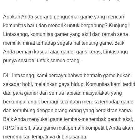
Apakah Anda seorang penggemar game yang mencari
komunitas baru dan menarik untuk bergabung? Kunjungi
Lintasanqq, komunitas gamer yang aktif dan ramah serta
memiliki minat terhadap segala hal tentang game. Baik
Anda pemain kasual atau gamer garis keras, Lintasanqq
punya sesuatu untuk semua orang.
Di Lintasanqq, kami percaya bahwa bermain game bukan
sekadar hobi, melainkan gaya hidup. Komunitas kami terdiri
dari para gamer dari semua lapisan masyarakat, yang
berkumpul untuk berbagi kecintaan mereka terhadap game
dan terhubung dengan orang-orang yang berpikiran sama.
Baik Anda menyukai game tembak-menembak penuh aksi,
RPG imersif, atau game multipemain kompetitif, Anda akan
menemukan tempatnya di Lintasanqq.