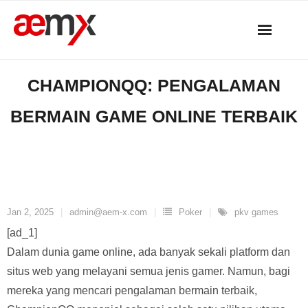
Skip
to
content
CHAMPIONQQ: PENGALAMAN
BERMAIN GAME ONLINE TERBAIK
Jan 2, 2025
admin@aem-x.com
Poker
pkv games
[ad_1]
Dalam dunia game online, ada banyak sekali platform dan
situs web yang melayani semua jenis gamer. Namun, bagi
mereka yang mencari pengalaman bermain terbaik,