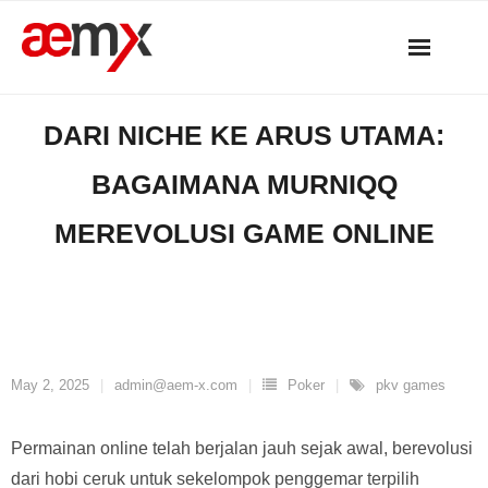
Skip
to
content
DARI NICHE KE ARUS UTAMA:
BAGAIMANA MURNIQQ
MEREVOLUSI GAME ONLINE
May 2, 2025
admin@aem-x.com
Poker
pkv games
Permainan online telah berjalan jauh sejak awal, berevolusi
dari hobi ceruk untuk sekelompok penggemar terpilih