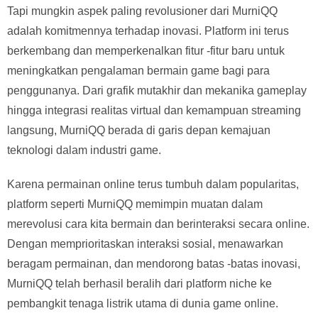
Tapi mungkin aspek paling revolusioner dari MurniQQ
adalah komitmennya terhadap inovasi. Platform ini terus
berkembang dan memperkenalkan fitur -fitur baru untuk
meningkatkan pengalaman bermain game bagi para
penggunanya. Dari grafik mutakhir dan mekanika gameplay
hingga integrasi realitas virtual dan kemampuan streaming
langsung, MurniQQ berada di garis depan kemajuan
teknologi dalam industri game.
Karena permainan online terus tumbuh dalam popularitas,
platform seperti MurniQQ memimpin muatan dalam
merevolusi cara kita bermain dan berinteraksi secara online.
Dengan memprioritaskan interaksi sosial, menawarkan
beragam permainan, dan mendorong batas -batas inovasi,
MurniQQ telah berhasil beralih dari platform niche ke
pembangkit tenaga listrik utama di dunia game online.