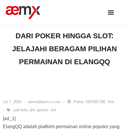
Skip
to
content
DARI POKER HINGGA SLOT:
JELAJAHI BERAGAM PILIHAN
PERMAINAN DI ELANGQQ
Jul 7, 2026
admin@aem-x.com
Poker
,
SBOBET88
,
Slot
judi bola
,
pkv games
,
slot
[ad_1]
ElangQQ adalah platform permainan online populer yang