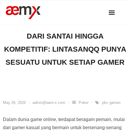
Skip
to
content
DARI SANTAI HINGGA
KOMPETITIF: LINTASANQQ PUNYA
SESUATU UNTUK SETIAP GAMER
May 26, 2026
admin@aem-x.com
Poker
pkv games
Dalam dunia game online, terdapat beragam pemain, mulai
dari gamer kasual yang bermain untuk bersenang-senang