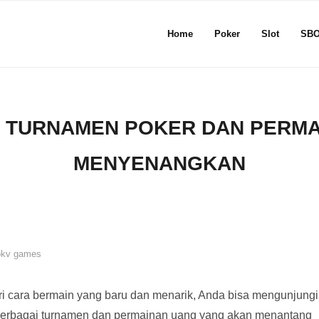
Home
Poker
Slot
SBO
KE TURNAMEN POKER DAN PERMA
MENYENANGKAN
pkv games
i cara bermain yang baru dan menarik, Anda bisa mengunjungi
 berbagai turnamen dan permainan uang yang akan menantang