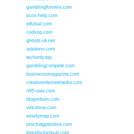
gamblingfunnels.com
pcos-help.com
btfutsal.com
codirop.com
ghosts-uk.net
askdono.com
techonly.top
gamblingcompete.com
businesssmagazine.com
creativeinternetmedia.com
n95-sale.com
blogreborn.com
virtcitnow.com
wiselymap.com
prochatgptonline.com
forexfactoryhub.com