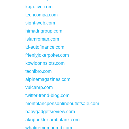
kaja-live.com
techcompa.com
sight-web.com
himadrigroup.com
islamroman.com
td-autofinance.com
frienlyjokerpoker.com
kowloonnslots.com
techibro.com
alpinemagazines.com
vulcanrp.com
twitter-trend-blog.com
montblancpensonlineoutletsale.com
babygadgetsreview.com
akupunktur-ambulanz.com
whatiremembered.com