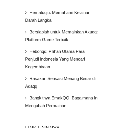
Hematqqiu: Memahami Kelainan
Darah Langka
Bersiaplah untuk Memainkan Akuqq:
Platform Game Terbaik
Hebohqq: Pilihan Utama Para
Penjudi Indonesia Yang Mencari
Kegembiraan
Rasakan Sensasi Menang Besar di
Adaqq
Bangkitnya EmakQQ: Bagaimana Ini
Mengubah Permainan