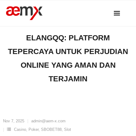
Skip
to
content
ELANGQQ: PLATFORM
TEPERCAYA UNTUK PERJUDIAN
ONLINE YANG AMAN DAN
TERJAMIN
Nov 7, 2025
admin@aem-x.com
Casino
,
Poker
,
SBOBET88
,
Slot