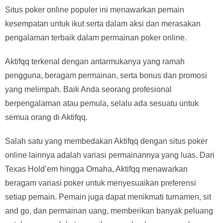
Situs poker online populer ini menawarkan pemain
kesempatan untuk ikut serta dalam aksi dan merasakan
pengalaman terbaik dalam permainan poker online.
Aktifqq terkenal dengan antarmukanya yang ramah
pengguna, beragam permainan, serta bonus dan promosi
yang melimpah. Baik Anda seorang profesional
berpengalaman atau pemula, selalu ada sesuatu untuk
semua orang di Aktifqq.
Salah satu yang membedakan Aktifqq dengan situs poker
online lainnya adalah variasi permainannya yang luas. Dari
Texas Hold’em hingga Omaha, Aktifqq menawarkan
beragam variasi poker untuk menyesuaikan preferensi
setiap pemain. Pemain juga dapat menikmati turnamen, sit
and go, dan permainan uang, memberikan banyak peluang