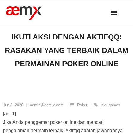
Skip
to
content
IKUTI AKSI DENGAN AKTIFQQ:
RASAKAN YANG TERBAIK DALAM
PERMAINAN POKER ONLINE
Jun 8, 2026
admin@aem-x.com
Poker
pkv games
[ad_1]
Jika Anda penggemar poker online dan mencari
pengalaman bermain terbaik, Aktifqq adalah jawabannya.