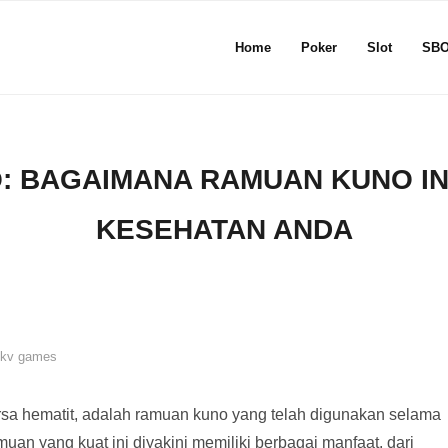
Home
Poker
Slot
SBO
Q: BAGAIMANA RAMUAN KUNO I
KESEHATAN ANDA
pkv games
rsa hematit, adalah ramuan kuno yang telah digunakan selama
an yang kuat ini diyakini memiliki berbagai manfaat, dari