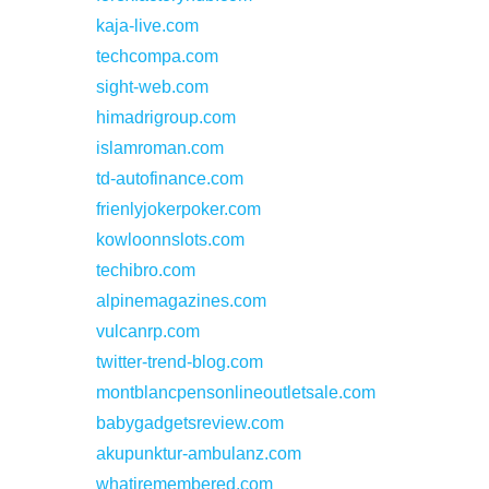
kaja-live.com
techcompa.com
sight-web.com
himadrigroup.com
islamroman.com
td-autofinance.com
frienlyjokerpoker.com
kowloonnslots.com
techibro.com
alpinemagazines.com
vulcanrp.com
twitter-trend-blog.com
montblancpensonlineoutletsale.com
babygadgetsreview.com
akupunktur-ambulanz.com
whatiremembered.com