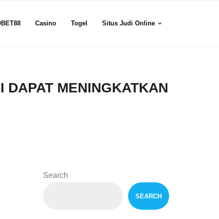
BET88
Casino
Togel
Situs Judi Online
NI DAPAT MENINGKATKAN
Search
SEARCH