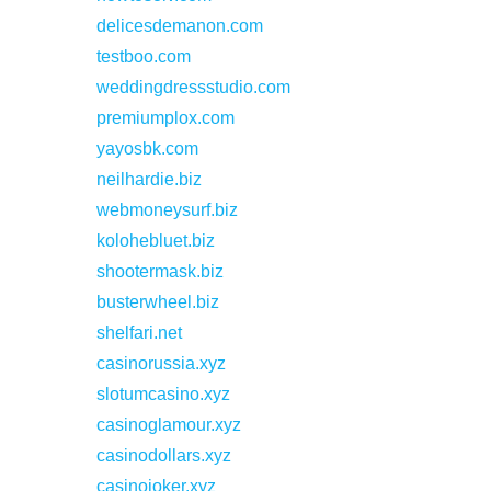
delicesdemanon.com
testboo.com
weddingdressstudio.com
premiumplox.com
yayosbk.com
neilhardie.biz
webmoneysurf.biz
kolohebluet.biz
shootermask.biz
busterwheel.biz
shelfari.net
casinorussia.xyz
slotumcasino.xyz
casinoglamour.xyz
casinodollars.xyz
casinojoker.xyz