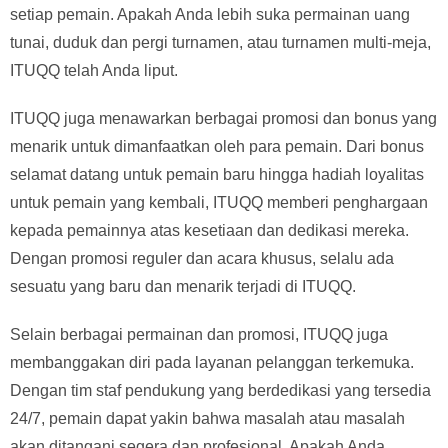
setiap pemain. Apakah Anda lebih suka permainan uang
tunai, duduk dan pergi turnamen, atau turnamen multi-meja,
ITUQQ telah Anda liput.
ITUQQ juga menawarkan berbagai promosi dan bonus yang
menarik untuk dimanfaatkan oleh para pemain. Dari bonus
selamat datang untuk pemain baru hingga hadiah loyalitas
untuk pemain yang kembali, ITUQQ memberi penghargaan
kepada pemainnya atas kesetiaan dan dedikasi mereka.
Dengan promosi reguler dan acara khusus, selalu ada
sesuatu yang baru dan menarik terjadi di ITUQQ.
Selain berbagai permainan dan promosi, ITUQQ juga
membanggakan diri pada layanan pelanggan terkemuka.
Dengan tim staf pendukung yang berdedikasi yang tersedia
24/7, pemain dapat yakin bahwa masalah atau masalah
akan ditangani segera dan profesional. Apakah Anda