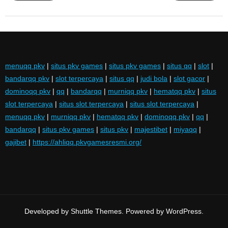
menuqq pkv
|
situs pkv games
|
situs pkv games
|
situs qq
|
slot
|
bandarqq pkv
|
slot terpercaya
|
situs qq
|
judi bola
|
slot gacor
|
dominoqq pkv
|
qq
|
bandarqq
|
murniqq pkv
|
hematqq pkv
|
situs
slot terpercaya
|
situs slot terpercaya
|
situs slot terpercaya
|
menuqq pkv
|
murniqq pkv
|
hematqq pkv
|
dominoqq pkv
|
qq
|
bandarqq
|
situs pkv games
|
situs pkv
|
majestibet
|
miyaqq
|
gajibet
|
https://ahliqq.pkvgamesresmi.org/
Developed by
Shuttle Themes
. Powered by
WordPress
.