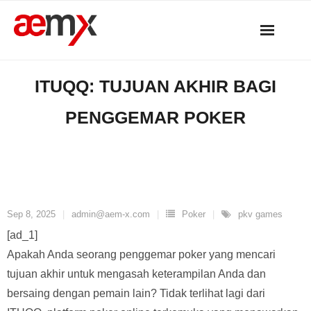
Skip
to
content
ITUQQ: TUJUAN AKHIR BAGI
PENGGEMAR POKER
Sep 8, 2025
admin@aem-x.com
Poker
pkv games
[ad_1]
Apakah Anda seorang penggemar poker yang mencari
tujuan akhir untuk mengasah keterampilan Anda dan
bersaing dengan pemain lain? Tidak terlihat lagi dari