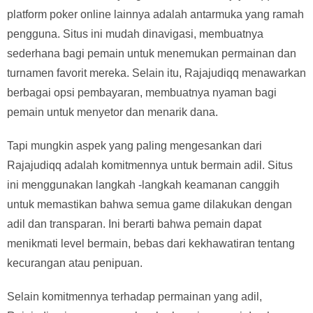
platform poker online lainnya adalah antarmuka yang ramah
pengguna. Situs ini mudah dinavigasi, membuatnya
sederhana bagi pemain untuk menemukan permainan dan
turnamen favorit mereka. Selain itu, Rajajudiqq menawarkan
berbagai opsi pembayaran, membuatnya nyaman bagi
pemain untuk menyetor dan menarik dana.
Tapi mungkin aspek yang paling mengesankan dari
Rajajudiqq adalah komitmennya untuk bermain adil. Situs
ini menggunakan langkah -langkah keamanan canggih
untuk memastikan bahwa semua game dilakukan dengan
adil dan transparan. Ini berarti bahwa pemain dapat
menikmati level bermain, bebas dari kekhawatiran tentang
kecurangan atau penipuan.
Selain komitmennya terhadap permainan yang adil,