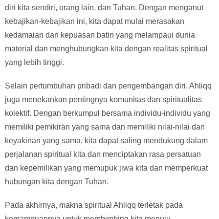
diri kita sendiri, orang lain, dan Tuhan. Dengan menganut
kebajikan-kebajikan ini, kita dapat mulai merasakan
kedamaian dan kepuasan batin yang melampaui dunia
material dan menghubungkan kita dengan realitas spiritual
yang lebih tinggi.
Selain pertumbuhan pribadi dan pengembangan diri, Ahliqq
juga menekankan pentingnya komunitas dan spiritualitas
kolektif. Dengan berkumpul bersama individu-individu yang
memiliki pemikiran yang sama dan memiliki nilai-nilai dan
keyakinan yang sama, kita dapat saling mendukung dalam
perjalanan spiritual kita dan menciptakan rasa persatuan
dan kepemilikan yang memupuk jiwa kita dan memperkuat
hubungan kita dengan Tuhan.
Pada akhirnya, makna spiritual Ahliqq terletak pada
kemampuannya untuk membimbing kita menuju