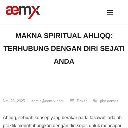
Skip
to
content
MAKNA SPIRITUAL AHLIQQ:
TERHUBUNG DENGAN DIRI SEJATI
ANDA
Nov 23, 2025
admin@aem-x.com
Poker
pkv games
Ahliqq, sebuah konsep yang berakar pada tasawuf, adalah
praktik menghubungkan dengan diri sejati untuk mencapai