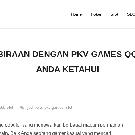
Home
Poker
Slot
SBO
IRAAN DENGAN PKV GAMES QQ
ANDA KETAHUI
88
,
Slot
judi bola
,
pkv games
,
slot
ne populer yang menawarkan berbagai macam permainan
main. Baik Anda seorang gamer kasual yang mencari