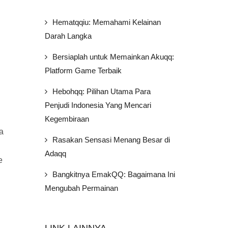
Hematqqiu: Memahami Kelainan
Darah Langka
Bersiaplah untuk Memainkan Akuqq:
Platform Game Terbaik
Hebohqq: Pilihan Utama Para
Penjudi Indonesia Yang Mencari
Kegembiraan
a
Rasakan Sensasi Menang Besar di
Adaqq
e
Bangkitnya EmakQQ: Bagaimana Ini
Mengubah Permainan