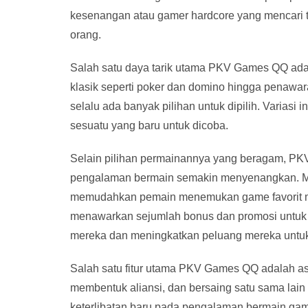
kesenangan atau gamer hardcore yang mencari
orang.
Salah satu daya tarik utama PKV Games QQ adal
klasik seperti poker dan domino hingga penawar
selalu ada banyak pilihan untuk dipilih. Variasi
sesuatu yang baru untuk dicoba.
Selain pilihan permainannya yang beragam, P
pengalaman bermain semakin menyenangkan. Mis
memudahkan pemain menemukan game favorit mer
menawarkan sejumlah bonus dan promosi untu
mereka dan meningkatkan peluang mereka untu
Salah satu fitur utama PKV Games QQ adalah as
membentuk aliansi, dan bersaing satu sama lain
keterlibatan baru pada pengalaman bermain gam