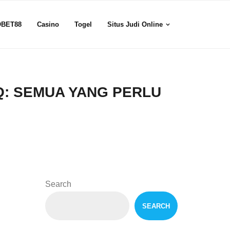
BET88
Casino
Togel
Situs Judi Online
: SEMUA YANG PERLU
Search
SEARCH