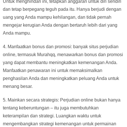
Untuk menghindari ini, tetapkan anggaran untuk diri sendiri
dan tetap berpegang teguh pada itu. Hanya berjudi dengan
uang yang Anda mampu kehilangan, dan tidak pernah
mengejar kerugian Anda dengan bertaruh lebih dari yang
Anda mampu.
4. Manfaatkan bonus dan promosi: banyak situs perjudian
online, termasuk Murahqq, menawarkan bonus dan promosi
yang dapat membantu meningkatkan kemenangan Anda.
Manfaatkan penawaran ini untuk memaksimalkan
penghasilan Anda dan meningkatkan peluang Anda untuk
menang besar.
5. Mainkan secara strategis: Perjudian online bukan hanya
tentang keberuntungan – itu juga membutuhkan
keterampilan dan strategi. Luangkan waktu untuk
mengembangkan strategi kemenangan untuk permainan