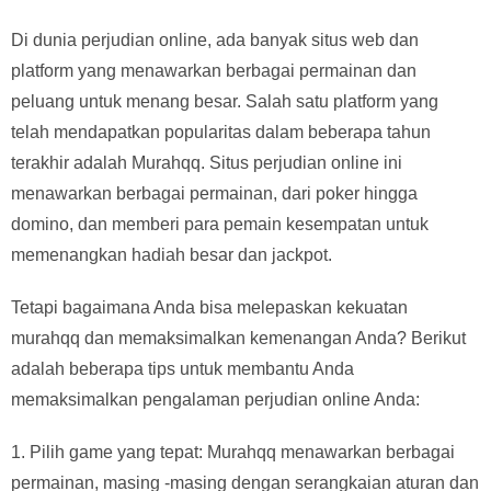
Di dunia perjudian online, ada banyak situs web dan
platform yang menawarkan berbagai permainan dan
peluang untuk menang besar. Salah satu platform yang
telah mendapatkan popularitas dalam beberapa tahun
terakhir adalah Murahqq. Situs perjudian online ini
menawarkan berbagai permainan, dari poker hingga
domino, dan memberi para pemain kesempatan untuk
memenangkan hadiah besar dan jackpot.
Tetapi bagaimana Anda bisa melepaskan kekuatan
murahqq dan memaksimalkan kemenangan Anda? Berikut
adalah beberapa tips untuk membantu Anda
memaksimalkan pengalaman perjudian online Anda:
1. Pilih game yang tepat: Murahqq menawarkan berbagai
permainan, masing -masing dengan serangkaian aturan dan