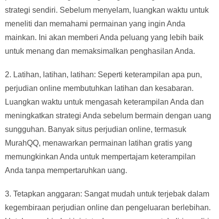
strategi sendiri. Sebelum menyelam, luangkan waktu untuk
meneliti dan memahami permainan yang ingin Anda
mainkan. Ini akan memberi Anda peluang yang lebih baik
untuk menang dan memaksimalkan penghasilan Anda.
2. Latihan, latihan, latihan: Seperti keterampilan apa pun,
perjudian online membutuhkan latihan dan kesabaran.
Luangkan waktu untuk mengasah keterampilan Anda dan
meningkatkan strategi Anda sebelum bermain dengan uang
sungguhan. Banyak situs perjudian online, termasuk
MurahQQ, menawarkan permainan latihan gratis yang
memungkinkan Anda untuk mempertajam keterampilan
Anda tanpa mempertaruhkan uang.
3. Tetapkan anggaran: Sangat mudah untuk terjebak dalam
kegembiraan perjudian online dan pengeluaran berlebihan.