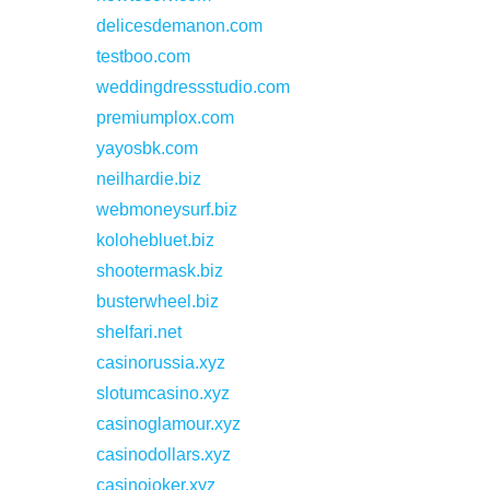
delicesdemanon.com
testboo.com
weddingdressstudio.com
premiumplox.com
yayosbk.com
neilhardie.biz
webmoneysurf.biz
kolohebluet.biz
shootermask.biz
busterwheel.biz
shelfari.net
casinorussia.xyz
slotumcasino.xyz
casinoglamour.xyz
casinodollars.xyz
casinojoker.xyz