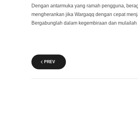
Dengan antarmuka yang ramah pengguna, beraga
mengherankan jika Wargaqq dengan cepat menjadi
Bergabunglah dalam kegembiraan dan mulailah m
PREV