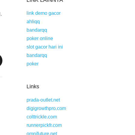
LINK LAINNYA
link demo gacor
.
ahliqq
bandarqq
poker online
slot gacor hari ini
bandarqq
poker
Links
prada-outlet.net
digigrowthpro.com
colttrickle.com
runnerpickfr.com
omnifuture.net