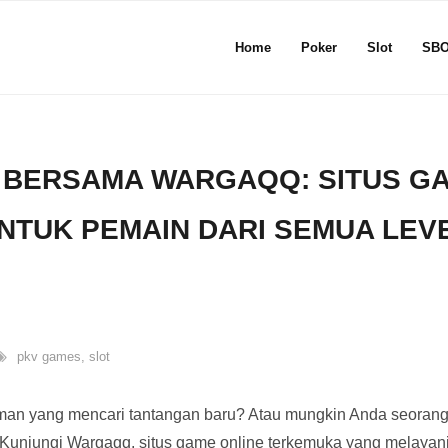
Home
Poker
Slot
SBO
BERSAMA WARGAQQ: SITUS GA
NTUK PEMAIN DARI SEMUA LEV
pkv games
,
slot
man yang mencari tantangan baru? Atau mungkin Anda seoran
 Kunjungi Wargaqq, situs game online terkemuka yang melayan