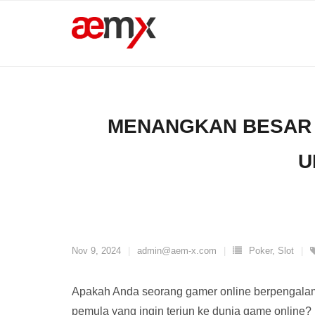
Skip
to
content
MENANGKAN BESAR 
U
Nov 9, 2024
admin@aem-x.com
Poker
,
Slot
Apakah Anda seorang gamer online berpengala
pemula yang ingin terjun ke dunia game online?