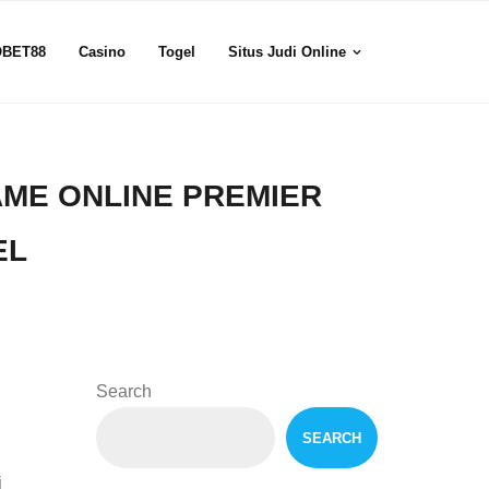
BET88
Casino
Togel
Situs Judi Online
ME ONLINE PREMIER
EL
Search
SEARCH
g
i