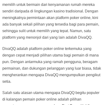
memilih untuk bermain dari kenyamanan rumah mereka
sendiri daripada di lingkungan kasino tradisional. Dengan
meningkatnya permintaan akan platform poker online, kini
ada banyak sekali pilihan yang tersedia bagi para pemain,
sehingga sulit untuk memilih yang tepat. Namun, satu
platform yang menonjol dari yang lain adalah DivaQQ.
DivaQQ adalah platform poker online terkemuka yang
dengan cepat menjadi pilihan utama bagi pemain di mana
pun. Dengan antarmuka yang ramah pengguna, beragam
permainan, dan dukungan pelanggan yang luar biasa, tidak
mengherankan mengapa DivaQQ mengumpulkan pengikut
setia.
Salah satu alasan utama mengapa DivaQQ begitu populer
di kalangan pemain poker online adalah pilihan