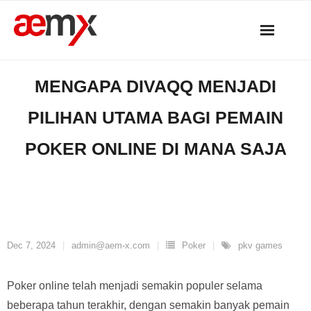
Skip
to
content
MENGAPA DIVAQQ MENJADI
PILIHAN UTAMA BAGI PEMAIN
POKER ONLINE DI MANA SAJA
Dec 7, 2024
admin@aem-x.com
Poker
pkv games
Poker online telah menjadi semakin populer selama
beberapa tahun terakhir, dengan semakin banyak pemain