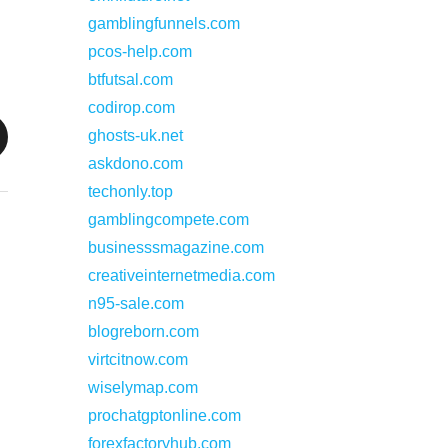
gamblingfunnels.com
pcos-help.com
btfutsal.com
codirop.com
ghosts-uk.net
askdono.com
techonly.top
gamblingcompete.com
businesssmagazine.com
creativeinternetmedia.com
n95-sale.com
blogreborn.com
virtcitnow.com
wiselymap.com
prochatgptonline.com
forexfactoryhub.com