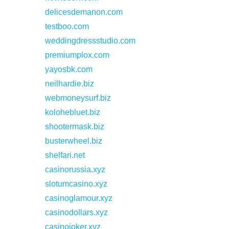
delicesdemanon.com
testboo.com
weddingdressstudio.com
premiumplox.com
yayosbk.com
neilhardie.biz
webmoneysurf.biz
kolohebluet.biz
shootermask.biz
busterwheel.biz
shelfari.net
casinorussia.xyz
slotumcasino.xyz
casinoglamour.xyz
casinodollars.xyz
casinojoker.xyz