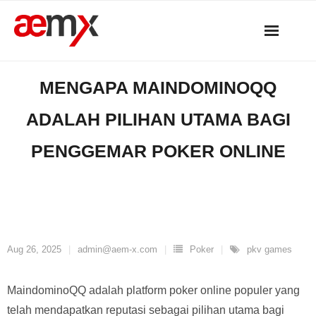
Skip
to
content
MENGAPA MAINDOMINOQQ
ADALAH PILIHAN UTAMA BAGI
PENGGEMAR POKER ONLINE
Aug 26, 2025
admin@aem-x.com
Poker
pkv games
MaindominoQQ adalah platform poker online populer yang
telah mendapatkan reputasi sebagai pilihan utama bagi