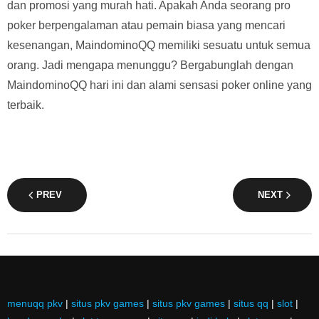
dan promosi yang murah hati. Apakah Anda seorang pro
poker berpengalaman atau pemain biasa yang mencari
kesenangan, MaindominoQQ memiliki sesuatu untuk semua
orang. Jadi mengapa menunggu? Bergabunglah dengan
MaindominoQQ hari ini dan alami sensasi poker online yang
terbaik.
PREV
NEXT
menuqq pkv
|
situs pkv games
|
situs pkv games
|
situs qq
|
slot
|