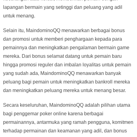
lapangan bermain yang setinggi dan peluang yang adil
untuk menang.
Selain itu, MaindominoQQ menawarkan berbagai bonus
dan promosi untuk memberi penghargaan kepada para
pemainnya dan meningkatkan pengalaman bermain game
mereka. Dari bonus selamat datang untuk pemain baru
hingga promosi reguler dan imbalan loyalitas untuk pemain
yang sudah ada, MaindominoQQ menawarkan banyak
peluang bagi pemain untuk meningkatkan bankroll mereka
dan meningkatkan peluang mereka untuk menang besar.
Secara keseluruhan, MaindominoQQ adalah pilihan utama
bagi penggemar poker online karena berbagai
permainannya, antarmuka yang ramah pengguna, komitmen
terhadap permainan dan keamanan yang adil, dan bonus