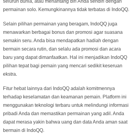
seluruh dunia, atau menantang diri Anda sendiri dengan
permainan solo. Kemungkinannya tidak terbatas di IndoQQ.
Selain pilihan permainan yang beragam, IndoQQ juga
menawarkan berbagai bonus dan promosi agar suasana
semakin seru. Anda bisa mendapatkan hadiah dengan
bermain secara rutin, dan selalu ada promosi dan acara
baru yang dapat dimanfaatkan. Hal ini menjadikan IndoQQ
pilihan tepat bagi pemain yang mencari sedikit keseruan
ekstra.
Fitur hebat lainnya dari IndoQQ adalah komitmennya
terhadap keselamatan dan keamanan pemain. Platform ini
menggunakan teknologi terbaru untuk melindungi informasi
pribadi Anda dan memastikan permainan yang adil. Anda
dapat merasa yakin bahwa uang dan data Anda aman saat
bermain di IndoQQ.