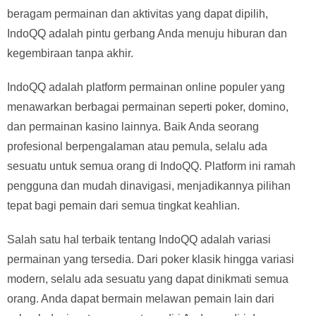
beragam permainan dan aktivitas yang dapat dipilih,
IndoQQ adalah pintu gerbang Anda menuju hiburan dan
kegembiraan tanpa akhir.
IndoQQ adalah platform permainan online populer yang
menawarkan berbagai permainan seperti poker, domino,
dan permainan kasino lainnya. Baik Anda seorang
profesional berpengalaman atau pemula, selalu ada
sesuatu untuk semua orang di IndoQQ. Platform ini ramah
pengguna dan mudah dinavigasi, menjadikannya pilihan
tepat bagi pemain dari semua tingkat keahlian.
Salah satu hal terbaik tentang IndoQQ adalah variasi
permainan yang tersedia. Dari poker klasik hingga variasi
modern, selalu ada sesuatu yang dapat dinikmati semua
orang. Anda dapat bermain melawan pemain lain dari