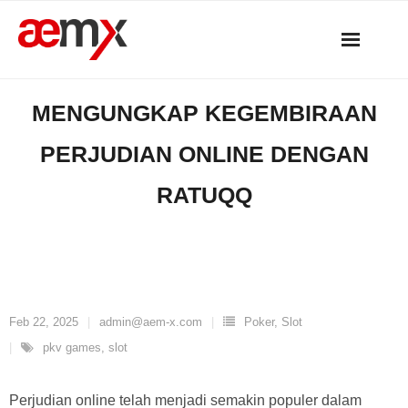
Skip
to
content
MENGUNGKAP KEGEMBIRAAN
PERJUDIAN ONLINE DENGAN
RATUQQ
Feb 22, 2025
admin@aem-x.com
Poker
,
Slot
pkv games
,
slot
Perjudian online telah menjadi semakin populer dalam