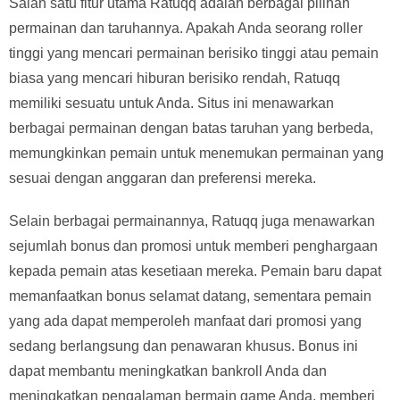
Salah satu fitur utama Ratuqq adalah berbagai pilihan
permainan dan taruhannya. Apakah Anda seorang roller
tinggi yang mencari permainan berisiko tinggi atau pemain
biasa yang mencari hiburan berisiko rendah, Ratuqq
memiliki sesuatu untuk Anda. Situs ini menawarkan
berbagai permainan dengan batas taruhan yang berbeda,
memungkinkan pemain untuk menemukan permainan yang
sesuai dengan anggaran dan preferensi mereka.
Selain berbagai permainannya, Ratuqq juga menawarkan
sejumlah bonus dan promosi untuk memberi penghargaan
kepada pemain atas kesetiaan mereka. Pemain baru dapat
memanfaatkan bonus selamat datang, sementara pemain
yang ada dapat memperoleh manfaat dari promosi yang
sedang berlangsung dan penawaran khusus. Bonus ini
dapat membantu meningkatkan bankroll Anda dan
meningkatkan pengalaman bermain game Anda, memberi