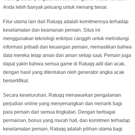
Anda lebih banyak peluang untuk menang besar.
Fitur utama lain dari Ratuqq adalah komitmennya terhadap
keselamatan dan keamanan pemain. Situs ini
menggunakan teknologi enkripsi canggih untuk melindungi
informasi pribadi dan keuangan pemain, memastikan bahwa
data mereka tetap aman dan aman setiap saat. Pemain juga
dapat yakin bahwa semua game di Ratuqq adil dan acak,
dengan hasil yang ditentukan oleh generator angka acak
bersertifikat.
Secara keseluruhan, Ratuqq menawarkan pengalaman
perjudian online yang menyenangkan dan menarik bagi
para pemain dari semua tingkatan. Dengan berbagai
permainan, bonus yang murah hati, dan komitmen terhadap
keselamatan pemain, Ratuqq adalah pilihan utama bagi