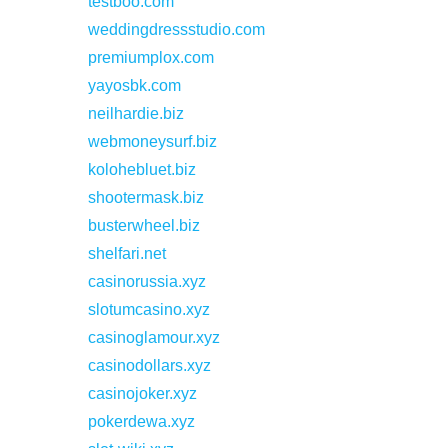
testboo.com
weddingdressstudio.com
premiumplox.com
yayosbk.com
neilhardie.biz
webmoneysurf.biz
kolohebluet.biz
shootermask.biz
busterwheel.biz
shelfari.net
casinorussia.xyz
slotumcasino.xyz
casinoglamour.xyz
casinodollars.xyz
casinojoker.xyz
pokerdewa.xyz