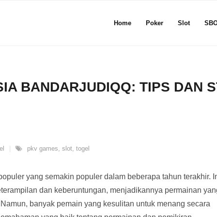
Home
Poker
Slot
SBO
A BANDARJUDIQQ: TIPS DAN 
el
pkv games
,
slot
,
togel
opuler yang semakin populer dalam beberapa tahun terakhir. I
eterampilan dan keberuntungan, menjadikannya permainan yan
 Namun, banyak pemain yang kesulitan untuk menang secara