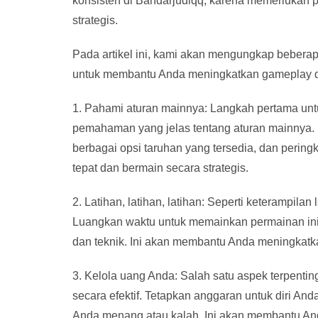
konsisten di Bandarjudiqq, karena memerlukan
strategis.
Pada artikel ini, kami akan mengungkap beberap
untuk membantu Anda meningkatkan gameplay 
1. Pahami aturan mainnya: Langkah pertama unt
pemahaman yang jelas tentang aturan mainnya. 
berbagai opsi taruhan yang tersedia, dan perin
tepat dan bermain secara strategis.
2. Latihan, latihan, latihan: Seperti keterampil
Luangkan waktu untuk memainkan permainan ini s
dan teknik. Ini akan membantu Anda meningkat
3. Kelola uang Anda: Salah satu aspek terpent
secara efektif. Tetapkan anggaran untuk diri And
Anda menang atau kalah. Ini akan membantu An