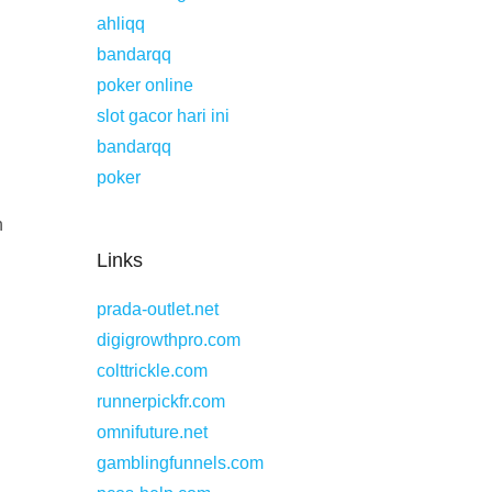
ahliqq
bandarqq
poker online
slot gacor hari ini
bandarqq
poker
n
Links
prada-outlet.net
digigrowthpro.com
colttrickle.com
runnerpickfr.com
omnifuture.net
gamblingfunnels.com