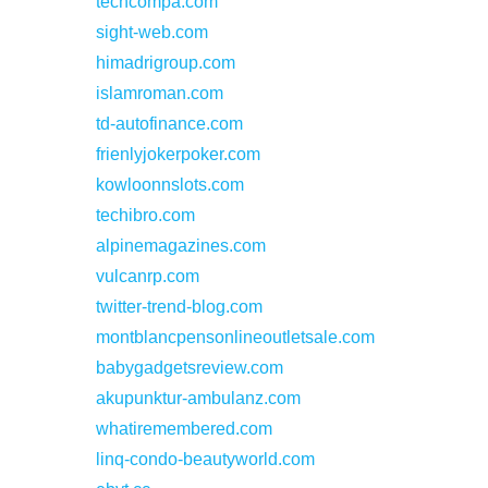
techcompa.com
sight-web.com
himadrigroup.com
islamroman.com
td-autofinance.com
frienlyjokerpoker.com
kowloonnslots.com
techibro.com
alpinemagazines.com
vulcanrp.com
twitter-trend-blog.com
montblancpensonlineoutletsale.com
babygadgetsreview.com
akupunktur-ambulanz.com
whatiremembered.com
linq-condo-beautyworld.com