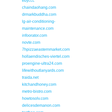
ebyt.cc
chaindaohang.com
drmarkbuddha.com
lg-air-conditioning-
maintenance.com
infoorator.com
novte.com
7hpizzaeasternmarket.com
hollaendisches-viertel.com
proengine-ultra24.com
lifewithoutlanyards.com
traida.net
kitchandhoney.com
metro-bistro.com
howtosolv.com
delicesdemanon.com