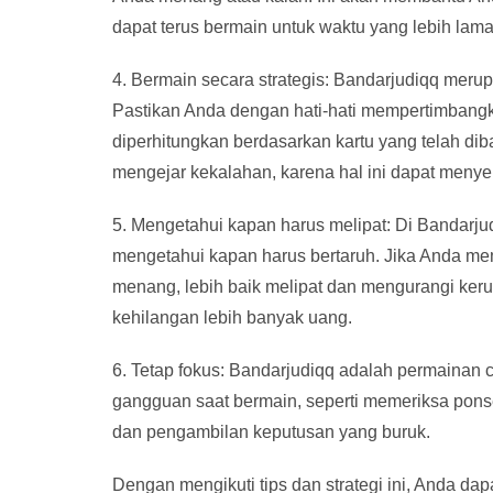
dapat terus bermain untuk waktu yang lebih lama
4. Bermain secara strategis: Bandarjudiqq mer
Pastikan Anda dengan hati-hati mempertimbang
diperhitungkan berdasarkan kartu yang telah di
mengejar kekalahan, karena hal ini dapat menye
5. Mengetahui kapan harus melipat: Di Bandarj
mengetahui kapan harus bertaruh. Jika Anda me
menang, lebih baik melipat dan mengurangi keru
kehilangan lebih banyak uang.
6. Tetap fokus: Bandarjudiqq adalah permainan 
gangguan saat bermain, seperti memeriksa pon
dan pengambilan keputusan yang buruk.
Dengan mengikuti tips dan strategi ini, Anda 