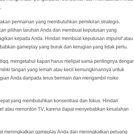
.
upakan permainan yang membutuhkan pemikiran strategis.
kan pilihan taruhan Anda dan membuat keputusan yang
bagikan kepada Anda. Hindari membuat keputusan impulsif atau
babkan gameplay yang buruk dan kerugian yang tidak perlu.
udiqq, mengetahui kapan harus melipat sama pentingnya denga
miliki tangan yang lemah atau kecil kemungkinannya untuk
gian Anda daripada terus bermain dan mengambil risiko
cepat yang membutuhkan konsentrasi dan fokus. Hindari
sel atau menonton TV, karena dapat menyebabkan kesalahan
dapat meningkatkan gameplay Anda dan meningkatkan peluang