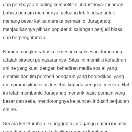
dan pembayaran paling kompetitif di industrinya. Ini berarti
bahwa pemain mempunyai peluang lebih besar untuk
menang besar ketika mereka bermain di Juraganqq,
menjadikannya pilihan populer di kalangan penjudi biasa
dan berpengalaman.
Namun mungkin rahasia terbesar kesuksesan Juraganqq
adalah strategi pemasarannya. Situs ini memiliki kehadiran
online yang kuat, dengan kehadiran media sosial yang
dinamis dan tim pemberi pengaruh yang berdedikasi yang
mempromosikan situs tersebut kepada pengikut mereka. Hal
ini telah membantu Juraganqq menarik basis pemain yang
besar dan setia, mendorongnya ke puncak industri perjudian
online.
Secara keseluruhan, keunggulan Juraganqq dalam industri
perjudian online dapat dikaitkan dengan kombinasi