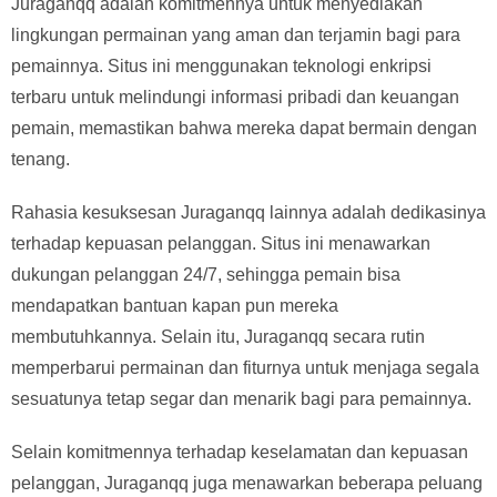
Juraganqq adalah komitmennya untuk menyediakan
lingkungan permainan yang aman dan terjamin bagi para
pemainnya. Situs ini menggunakan teknologi enkripsi
terbaru untuk melindungi informasi pribadi dan keuangan
pemain, memastikan bahwa mereka dapat bermain dengan
tenang.
Rahasia kesuksesan Juraganqq lainnya adalah dedikasinya
terhadap kepuasan pelanggan. Situs ini menawarkan
dukungan pelanggan 24/7, sehingga pemain bisa
mendapatkan bantuan kapan pun mereka
membutuhkannya. Selain itu, Juraganqq secara rutin
memperbarui permainan dan fiturnya untuk menjaga segala
sesuatunya tetap segar dan menarik bagi para pemainnya.
Selain komitmennya terhadap keselamatan dan kepuasan
pelanggan, Juraganqq juga menawarkan beberapa peluang