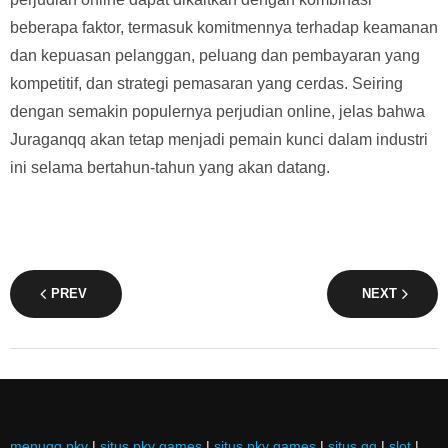
beberapa faktor, termasuk komitmennya terhadap keamanan
dan kepuasan pelanggan, peluang dan pembayaran yang
kompetitif, dan strategi pemasaran yang cerdas. Seiring
dengan semakin populernya perjudian online, jelas bahwa
Juraganqq akan tetap menjadi pemain kunci dalam industri
ini selama bertahun-tahun yang akan datang.
PREV
NEXT
menuqq pkv
|
situs pkv games
|
situs pkv games
|
situs qq
|
slot
|