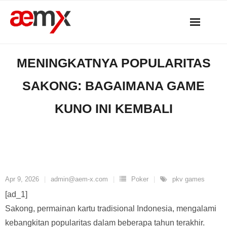
Skip
to
content
MENINGKATNYA POPULARITAS
SAKONG: BAGAIMANA GAME
KUNO INI KEMBALI
Apr 9, 2026
admin@aem-x.com
Poker
pkv games
[ad_1]
Sakong, permainan kartu tradisional Indonesia, mengalami
kebangkitan popularitas dalam beberapa tahun terakhir.