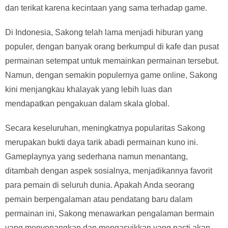
dan terikat karena kecintaan yang sama terhadap game.
Di Indonesia, Sakong telah lama menjadi hiburan yang
populer, dengan banyak orang berkumpul di kafe dan pusat
permainan setempat untuk memainkan permainan tersebut.
Namun, dengan semakin populernya game online, Sakong
kini menjangkau khalayak yang lebih luas dan
mendapatkan pengakuan dalam skala global.
Secara keseluruhan, meningkatnya popularitas Sakong
merupakan bukti daya tarik abadi permainan kuno ini.
Gameplaynya yang sederhana namun menantang,
ditambah dengan aspek sosialnya, menjadikannya favorit
para pemain di seluruh dunia. Apakah Anda seorang
pemain berpengalaman atau pendatang baru dalam
permainan ini, Sakong menawarkan pengalaman bermain
yang menyenangkan dan mengasyikkan yang pasti akan