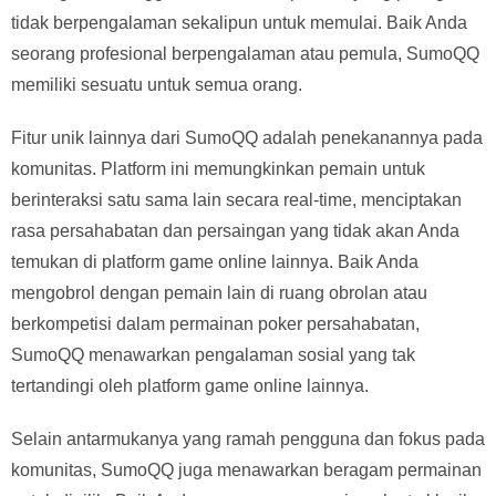
tidak berpengalaman sekalipun untuk memulai. Baik Anda
seorang profesional berpengalaman atau pemula, SumoQQ
memiliki sesuatu untuk semua orang.
Fitur unik lainnya dari SumoQQ adalah penekanannya pada
komunitas. Platform ini memungkinkan pemain untuk
berinteraksi satu sama lain secara real-time, menciptakan
rasa persahabatan dan persaingan yang tidak akan Anda
temukan di platform game online lainnya. Baik Anda
mengobrol dengan pemain lain di ruang obrolan atau
berkompetisi dalam permainan poker persahabatan,
SumoQQ menawarkan pengalaman sosial yang tak
tertandingi oleh platform game online lainnya.
Selain antarmukanya yang ramah pengguna dan fokus pada
komunitas, SumoQQ juga menawarkan beragam permainan