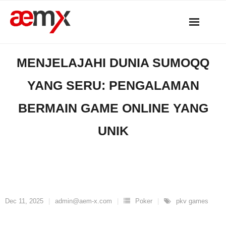
Skip
to
content
MENJELAJAHI DUNIA SUMOQQ
YANG SERU: PENGALAMAN
BERMAIN GAME ONLINE YANG
UNIK
Dec 11, 2025
admin@aem-x.com
Poker
pkv games