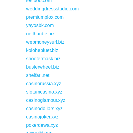
testboo.com
weddingdressstudio.com
premiumplox.com
yayosbk.com
neilhardie.biz
webmoneysurf.biz
kolohebluet.biz
shootermask.biz
busterwheel.biz
shelfari.net
casinorussia.xyz
slotumcasino.xyz
casinoglamour.xyz
casinodollars.xyz
casinojoker.xyz
pokerdewa.xyz