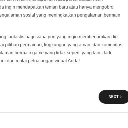
nda ingin mendapatkan teman baru atau hanya mengobrol
ngalaman sosial yang meningkatkan pengalaman bermain
ng fantastis bagi siapa pun yang ingin membenamkan diri
ai pilihan permainan, lingkungan yang aman, dan komunitas
an bermain game yang tidak seperti yang lain. Jadi
i dan mulai petualangan virtual Anda!
NEXT