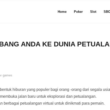
Home
Poker
Slot
SBO
BANG ANDA KE DUNIA PETUALA
kv games
i bentuk hiburan yang populer bagi orang -orang dari segala usia
h membuka jalan baru untuk eksplorasi dan petualangan.
erbagai petualangan virtual untuk dinikmati para pemain.