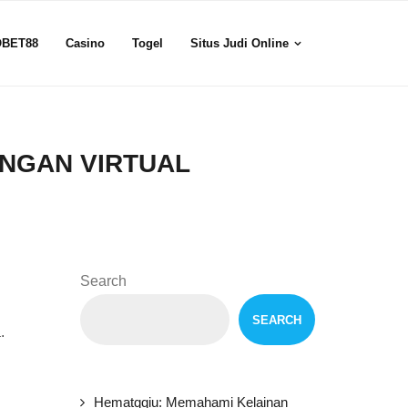
BET88
Casino
Togel
Situs Judi Online
NGAN VIRTUAL
Search
SEARCH
.
Hematqqiu: Memahami Kelainan