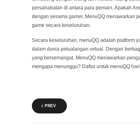
persahabatan di antara para pemain. Apakah A
dengan sesama gamer, MenuQQ menawarkan pe
game secara keseluruhan.
Secara keseluruhan, menuQQ adalah platform ya
dalam dunia petualangan virtual. Dengan berbag
yang bersemangat, MenuQQ menawarkan pengalam
mengapa menunggu? Daftar untuk menuQQ hari in
PREV