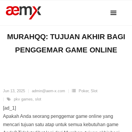
Skip
to
content
MURAHQQ: TUJUAN AKHIR BAGI
PENGGEMAR GAME ONLINE
Jun 13, 2025
admin@aem-x.com
Poker
,
Slot
pkv games
,
slot
[ad_1]
Apakah Anda seorang penggemar game online yang
mencari tujuan satu atap untuk semua kebutuhan game