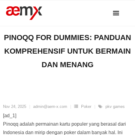
Skip
to
content
PINOQQ FOR DUMMIES: PANDUAN
KOMPREHENSIF UNTUK BERMAIN
DAN MENANG
Nov 24, 2025
admin@aem-x.com
Poker
pkv games
[ad_1]
Pinoqq adalah permainan kartu populer yang berasal dari
Indonesia dan mirip dengan poker dalam banyak hal. Ini