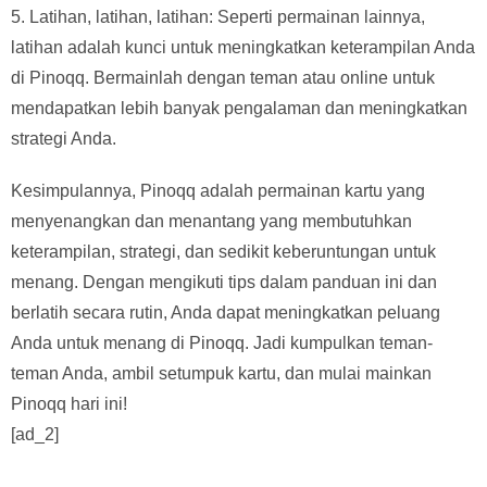
5. Latihan, latihan, latihan: Seperti permainan lainnya,
latihan adalah kunci untuk meningkatkan keterampilan Anda
di Pinoqq. Bermainlah dengan teman atau online untuk
mendapatkan lebih banyak pengalaman dan meningkatkan
strategi Anda.
Kesimpulannya, Pinoqq adalah permainan kartu yang
menyenangkan dan menantang yang membutuhkan
keterampilan, strategi, dan sedikit keberuntungan untuk
menang. Dengan mengikuti tips dalam panduan ini dan
berlatih secara rutin, Anda dapat meningkatkan peluang
Anda untuk menang di Pinoqq. Jadi kumpulkan teman-
teman Anda, ambil setumpuk kartu, dan mulai mainkan
Pinoqq hari ini!
[ad_2]