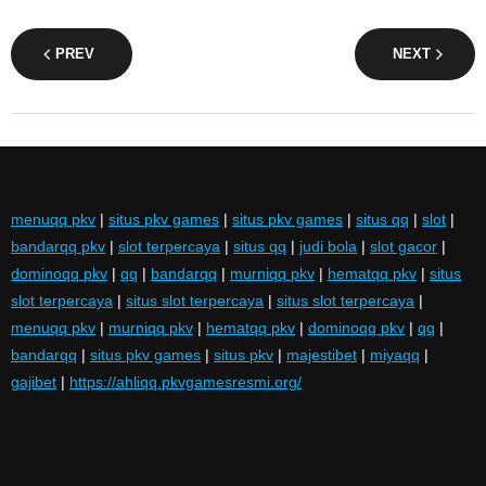
PREV
NEXT
menuqq pkv
|
situs pkv games
|
situs pkv games
|
situs qq
|
slot
|
bandarqq pkv
|
slot terpercaya
|
situs qq
|
judi bola
|
slot gacor
|
dominoqq pkv
|
qq
|
bandarqq
|
murniqq pkv
|
hematqq pkv
|
situs
slot terpercaya
|
situs slot terpercaya
|
situs slot terpercaya
|
menuqq pkv
|
murniqq pkv
|
hematqq pkv
|
dominoqq pkv
|
qq
|
bandarqq
|
situs pkv games
|
situs pkv
|
majestibet
|
miyaqq
|
gajibet
|
https://ahliqq.pkvgamesresmi.org/