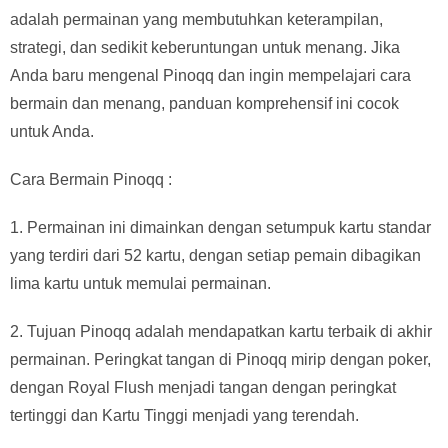
adalah permainan yang membutuhkan keterampilan,
strategi, dan sedikit keberuntungan untuk menang. Jika
Anda baru mengenal Pinoqq dan ingin mempelajari cara
bermain dan menang, panduan komprehensif ini cocok
untuk Anda.
Cara Bermain Pinoqq :
1. Permainan ini dimainkan dengan setumpuk kartu standar
yang terdiri dari 52 kartu, dengan setiap pemain dibagikan
lima kartu untuk memulai permainan.
2. Tujuan Pinoqq adalah mendapatkan kartu terbaik di akhir
permainan. Peringkat tangan di Pinoqq mirip dengan poker,
dengan Royal Flush menjadi tangan dengan peringkat
tertinggi dan Kartu Tinggi menjadi yang terendah.