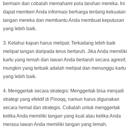
bermain dan cobalah memahami pola taruhan mereka. Ini
dapat memberi Anda informasi berharga tentang kekuatan
tangan mereka dan membantu Anda membuat keputusan
yang lebih baik.
3. Ketahui kapan harus melipat: Terkadang lebih baik
melipat tangan daripada terus bertaruh. Jika Anda memiliki
kartu yang lemah dan lawan Anda bertaruh secara agresif,
mungkin yang terbaik adalah melipat dan menunggu kartu
yang lebih baik.
4. Menggertak secara strategis: Menggertak bisa menjadi
strategi yang efektif di Pinoqq, namun harus digunakan
secara hemat dan strategis. Cobalah untuk menggertak
ketika Anda memiliki tangan yang kuat atau ketika Anda
merasa lawan Anda memiliki tangan yang lemah.