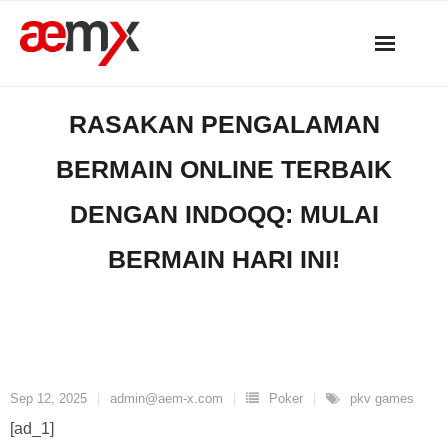
Skip
to
content
RASAKAN PENGALAMAN
BERMAIN ONLINE TERBAIK
DENGAN INDOQQ: MULAI
BERMAIN HARI INI!
Sep 12, 2025
admin@aem-x.com
Poker
pkv games
[ad_1]