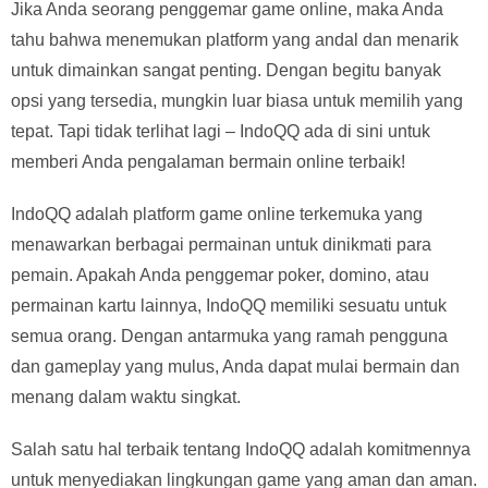
Jika Anda seorang penggemar game online, maka Anda
tahu bahwa menemukan platform yang andal dan menarik
untuk dimainkan sangat penting. Dengan begitu banyak
opsi yang tersedia, mungkin luar biasa untuk memilih yang
tepat. Tapi tidak terlihat lagi – IndoQQ ada di sini untuk
memberi Anda pengalaman bermain online terbaik!
IndoQQ adalah platform game online terkemuka yang
menawarkan berbagai permainan untuk dinikmati para
pemain. Apakah Anda penggemar poker, domino, atau
permainan kartu lainnya, IndoQQ memiliki sesuatu untuk
semua orang. Dengan antarmuka yang ramah pengguna
dan gameplay yang mulus, Anda dapat mulai bermain dan
menang dalam waktu singkat.
Salah satu hal terbaik tentang IndoQQ adalah komitmennya
untuk menyediakan lingkungan game yang aman dan aman.