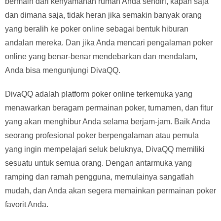
bermain dari kenyamanan rumah Anda sendiri, kapan saja
dan dimana saja, tidak heran jika semakin banyak orang
yang beralih ke poker online sebagai bentuk hiburan
andalan mereka. Dan jika Anda mencari pengalaman poker
online yang benar-benar mendebarkan dan mendalam,
Anda bisa mengunjungi DivaQQ.
DivaQQ adalah platform poker online terkemuka yang
menawarkan beragam permainan poker, turnamen, dan fitur
yang akan menghibur Anda selama berjam-jam. Baik Anda
seorang profesional poker berpengalaman atau pemula
yang ingin mempelajari seluk beluknya, DivaQQ memiliki
sesuatu untuk semua orang. Dengan antarmuka yang
ramping dan ramah pengguna, memulainya sangatlah
mudah, dan Anda akan segera memainkan permainan poker
favorit Anda.