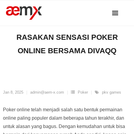
Skip
to
content
RASAKAN SENSASI POKER
ONLINE BERSAMA DIVAQQ
Jan 8, 2025
admin@aem-x.com
Poker
pkv games
Poker online telah menjadi salah satu bentuk permainan
online paling populer dalam beberapa tahun terakhir, dan
untuk alasan yang bagus. Dengan kemudahan untuk bisa