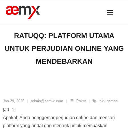
Skip
to
content
RATUQQ: PLATFORM UTAMA
UNTUK PERJUDIAN ONLINE YANG
MENDEBARKAN
Jan 29, 2025
admin@aem-x.com
Poker
pkv games
[ad_1]
Apakah Anda penggemar perjudian online dan mencari
platform yang andal dan menarik untuk memuaskan