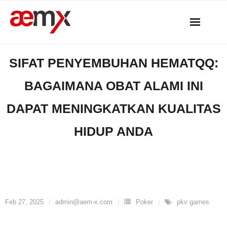
Skip
to
content
SIFAT PENYEMBUHAN HEMATQQ:
BAGAIMANA OBAT ALAMI INI
DAPAT MENINGKATKAN KUALITAS
HIDUP ANDA
Feb 27, 2025
admin@aem-x.com
Poker
pkv games