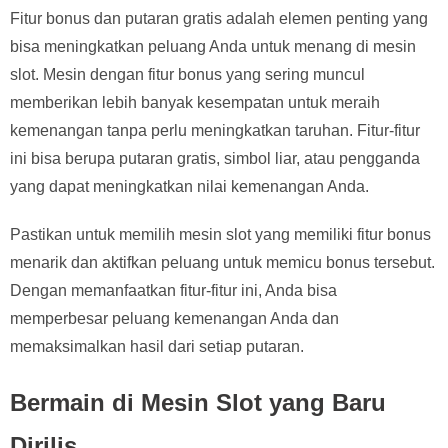
Fitur bonus dan putaran gratis adalah elemen penting yang
bisa meningkatkan peluang Anda untuk menang di mesin
slot. Mesin dengan fitur bonus yang sering muncul
memberikan lebih banyak kesempatan untuk meraih
kemenangan tanpa perlu meningkatkan taruhan. Fitur-fitur
ini bisa berupa putaran gratis, simbol liar, atau pengganda
yang dapat meningkatkan nilai kemenangan Anda.
Pastikan untuk memilih mesin slot yang memiliki fitur bonus
menarik dan aktifkan peluang untuk memicu bonus tersebut.
Dengan memanfaatkan fitur-fitur ini, Anda bisa
memperbesar peluang kemenangan Anda dan
memaksimalkan hasil dari setiap putaran.
Bermain di Mesin Slot yang Baru
Dirilis