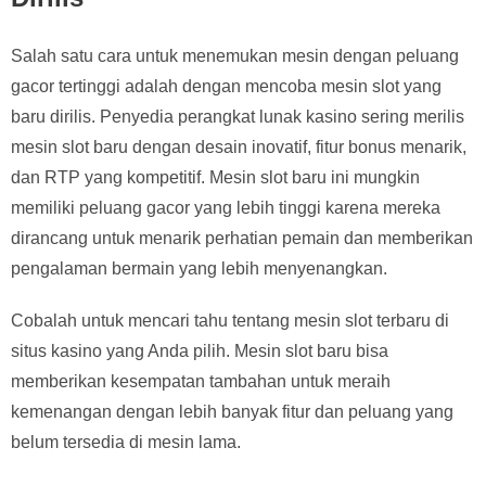
Salah satu cara untuk menemukan mesin dengan peluang
gacor tertinggi adalah dengan mencoba mesin slot yang
baru dirilis. Penyedia perangkat lunak kasino sering merilis
mesin slot baru dengan desain inovatif, fitur bonus menarik,
dan RTP yang kompetitif. Mesin slot baru ini mungkin
memiliki peluang gacor yang lebih tinggi karena mereka
dirancang untuk menarik perhatian pemain dan memberikan
pengalaman bermain yang lebih menyenangkan.
Cobalah untuk mencari tahu tentang mesin slot terbaru di
situs kasino yang Anda pilih. Mesin slot baru bisa
memberikan kesempatan tambahan untuk meraih
kemenangan dengan lebih banyak fitur dan peluang yang
belum tersedia di mesin lama.