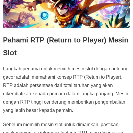
Pahami RTP (Return to Player) Mesin
Slot
Langkah pertama untuk memilih mesin slot dengan peluang
gacor adalah memahami konsep RTP (Return to Player).
RTP adalah persentase dari total taruhan yang akan
dikembalikan kepada pemain dalam jangka panjang. Mesin
dengan RTP tinggi cenderung memberikan pengembalian
yang lebih besar kepada pemain.
Sebelum memilih mesin slot untuk dimainkan, pastikan
untuk memeriksa informasi tentang RTP yang disediakan