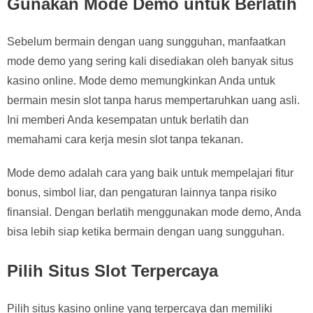
Gunakan Mode Demo untuk Berlatih
Sebelum bermain dengan uang sungguhan, manfaatkan
mode demo yang sering kali disediakan oleh banyak situs
kasino online. Mode demo memungkinkan Anda untuk
bermain mesin slot tanpa harus mempertaruhkan uang asli.
Ini memberi Anda kesempatan untuk berlatih dan
memahami cara kerja mesin slot tanpa tekanan.
Mode demo adalah cara yang baik untuk mempelajari fitur
bonus, simbol liar, dan pengaturan lainnya tanpa risiko
finansial. Dengan berlatih menggunakan mode demo, Anda
bisa lebih siap ketika bermain dengan uang sungguhan.
Pilih Situs Slot Terpercaya
Pilih situs kasino online yang terpercaya dan memiliki