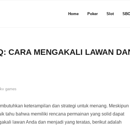
Home
Poker
Slot
SBO
Q: CARA MENGAKALI LAWAN D
pkv games
mbutuhkan keterampilan dan strategi untuk menang. Meskipun
aik tahu bahwa memiliki rencana permainan yang solid dapat
kali lawan Anda dan menjadi yang teratas, berikut adalah