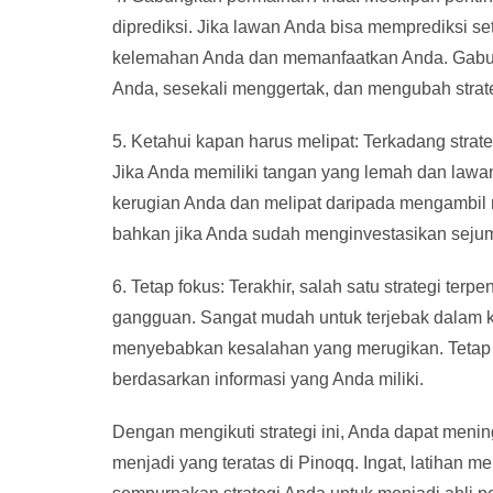
diprediksi. Jika lawan Anda bisa memprediksi s
kelemahan Anda dan memanfaatkan Anda. Gabu
Anda, sesekali menggertak, dan mengubah strate
5. Ketahui kapan harus melipat: Terkadang strat
Jika Anda memiliki tangan yang lemah dan lawan 
kerugian Anda dan melipat daripada mengambil ri
bahkan jika Anda sudah menginvestasikan sejum
6. Tetap fokus: Terakhir, salah satu strategi te
gangguan. Sangat mudah untuk terjebak dalam 
menyebabkan kesalahan yang merugikan. Tetap t
berdasarkan informasi yang Anda miliki.
Dengan mengikuti strategi ini, Anda dapat men
menjadi yang teratas di Pinoqq. Ingat, latihan 