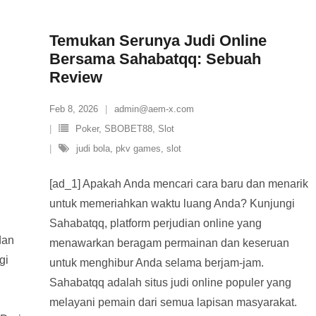
Temukan Serunya Judi Online
Bersama Sahabatqq: Sebuah
Review
Feb 8, 2026
admin@aem-x.com
Poker
,
SBOBET88
,
Slot
judi bola
,
pkv games
,
slot
[ad_1] Apakah Anda mencari cara baru dan menarik
untuk memeriahkan waktu luang Anda? Kunjungi
Sahabatqq, platform perjudian online yang
dan
menawarkan beragam permainan dan keseruan
gi
untuk menghibur Anda selama berjam-jam.
Sahabatqq adalah situs judi online populer yang
melayani pemain dari semua lapisan masyarakat.