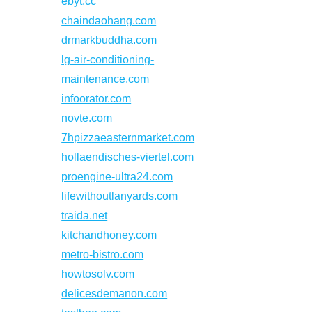
ebyt.cc
chaindaohang.com
drmarkbuddha.com
lg-air-conditioning-
maintenance.com
infoorator.com
novte.com
7hpizzaeasternmarket.com
hollaendisches-viertel.com
proengine-ultra24.com
lifewithoutlanyards.com
traida.net
kitchandhoney.com
metro-bistro.com
howtosolv.com
delicesdemanon.com