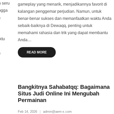
 seru
gameplay yang menarik, menjadikannya favorit di
ingga
kalangan penggemar perjudian. Namun, untuk
a
benar-benar sukses dan memanfaatkan waktu Anda
sebaik-baiknya di Dewaqq, penting untuk
memahami rahasia dan trik yang dapat membantu
ktu
Anda
…
READ MORE
n
Bangkitnya Sahabatqq: Bagaimana
Situs Judi Online Ini Mengubah
Permainan
Feb 14, 2026
admin@aem-x.com