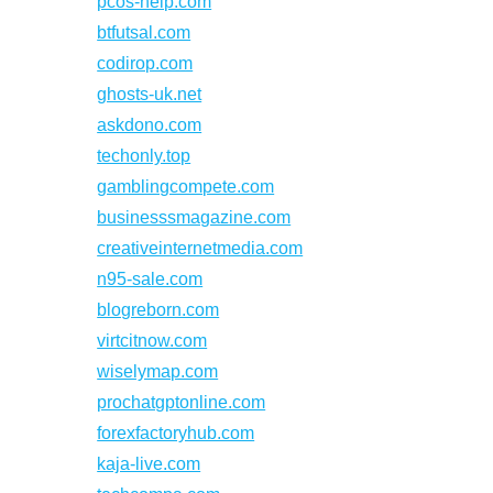
pcos-help.com
btfutsal.com
codirop.com
ghosts-uk.net
askdono.com
techonly.top
gamblingcompete.com
businesssmagazine.com
creativeinternetmedia.com
n95-sale.com
blogreborn.com
virtcitnow.com
wiselymap.com
prochatgptonline.com
forexfactoryhub.com
kaja-live.com