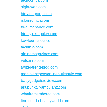
techcompa.com
sight-web.com
himadrigroup.com
islamroman.com
td-autofinance.com
frienlyjokerpoker.com
kowloonnslots.com
techibro.com
alpinemagazines.com
vulcanrp.com
twitter-trend-blog.com
montblancpensonlineoutletsale.com
babygadgetsreview.com
akupunktur-ambulanz.com
whatiremembered.com
linq-condo-beautyworld.com