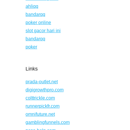
ahliqq
bandarqq
poker online
slot gacor hari ini
bandarqq
poker
Links
prada-outlet.net
digigrowthpro.com
colttrickle.com
runnerpickfr.com
omnifuture.net
gamblingfunnels.com