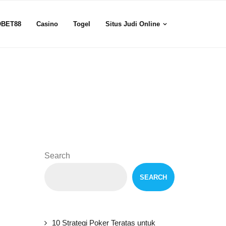
BET88
Casino
Togel
Situs Judi Online
Search
SEARCH
10 Strategi Poker Teratas untuk