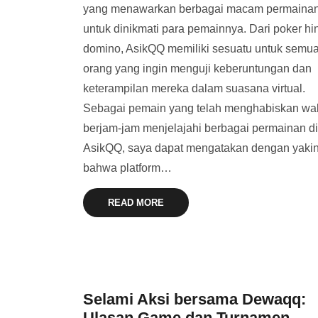
yang menawarkan berbagai macam permainan
untuk dinikmati para pemainnya. Dari poker h
domino, AsikQQ memiliki sesuatu untuk semu
orang yang ingin menguji keberuntungan dan
keterampilan mereka dalam suasana virtual.
Sebagai pemain yang telah menghabiskan wa
berjam-jam menjelajahi berbagai permainan di
AsikQQ, saya dapat mengatakan dengan yaki
bahwa platform
…
READ MORE
Selami Aksi bersama Dewaqq:
Ulasan Game dan Turnamen