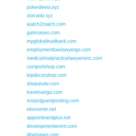
pokerdewa.xyz
slot-wiki.xyz
watch2match.com
galenaseo.com
myglobaltrustbank.com
employmentlawlawyergo.com
medicalmalpracticelawyersinc.com
comportshop.com
topdecorshop.com
shopasotv.com
travelsanga.com
instantguestposting.com
ekonomie.net
appointmentplus.net
developmentworm.com
itlivenews.com