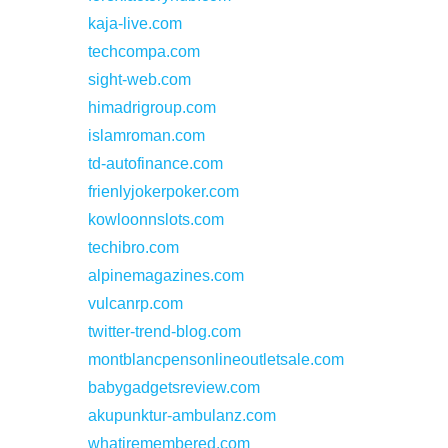
kaja-live.com
techcompa.com
sight-web.com
himadrigroup.com
islamroman.com
td-autofinance.com
frienlyjokerpoker.com
kowloonnslots.com
techibro.com
alpinemagazines.com
vulcanrp.com
twitter-trend-blog.com
montblancpensonlineoutletsale.com
babygadgetsreview.com
akupunktur-ambulanz.com
whatiremembered.com