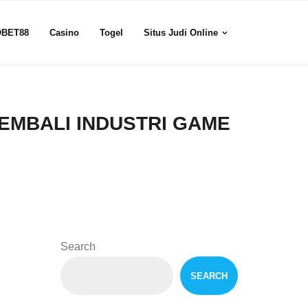
BET88
Casino
Togel
Situs Judi Online
EMBALI INDUSTRI GAME
Search
SEARCH