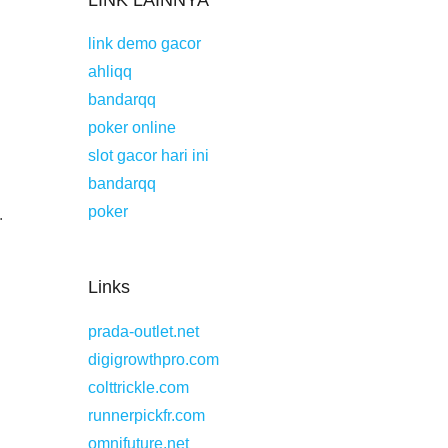
LINK LAINNYA
link demo gacor
ahliqq
bandarqq
poker online
slot gacor hari ini
bandarqq
poker
.
Links
prada-outlet.net
digigrowthpro.com
colttrickle.com
runnerpickfr.com
omnifuture.net