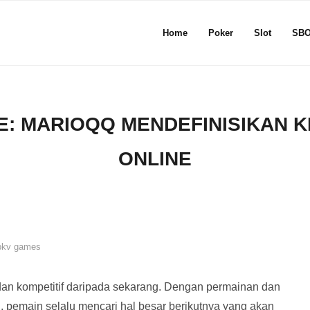
Home
Poker
Slot
SBO
: MARIOQQ MENDEFINISIKAN K
ONLINE
pkv games
s dan kompetitif daripada sekarang. Dengan permainan dan
, pemain selalu mencari hal besar berikutnya yang akan