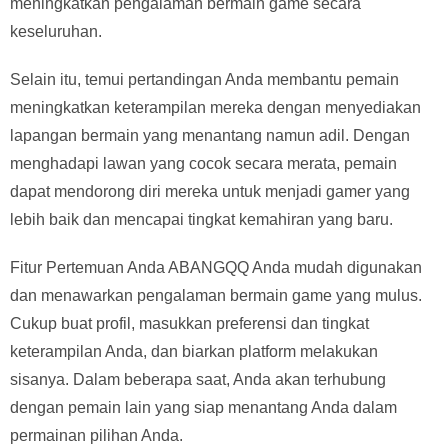
meningkatkan pengalaman bermain game secara
keseluruhan.
Selain itu, temui pertandingan Anda membantu pemain
meningkatkan keterampilan mereka dengan menyediakan
lapangan bermain yang menantang namun adil. Dengan
menghadapi lawan yang cocok secara merata, pemain
dapat mendorong diri mereka untuk menjadi gamer yang
lebih baik dan mencapai tingkat kemahiran yang baru.
Fitur Pertemuan Anda ABANGQQ Anda mudah digunakan
dan menawarkan pengalaman bermain game yang mulus.
Cukup buat profil, masukkan preferensi dan tingkat
keterampilan Anda, dan biarkan platform melakukan
sisanya. Dalam beberapa saat, Anda akan terhubung
dengan pemain lain yang siap menantang Anda dalam
permainan pilihan Anda.