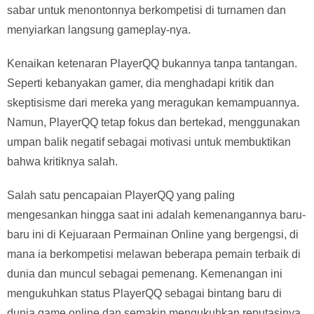
sabar untuk menontonnya berkompetisi di turnamen dan
menyiarkan langsung gameplay-nya.
Kenaikan ketenaran PlayerQQ bukannya tanpa tantangan.
Seperti kebanyakan gamer, dia menghadapi kritik dan
skeptisisme dari mereka yang meragukan kemampuannya.
Namun, PlayerQQ tetap fokus dan bertekad, menggunakan
umpan balik negatif sebagai motivasi untuk membuktikan
bahwa kritiknya salah.
Salah satu pencapaian PlayerQQ yang paling
mengesankan hingga saat ini adalah kemenangannya baru-
baru ini di Kejuaraan Permainan Online yang bergengsi, di
mana ia berkompetisi melawan beberapa pemain terbaik di
dunia dan muncul sebagai pemenang. Kemenangan ini
mengukuhkan status PlayerQQ sebagai bintang baru di
dunia game online dan semakin mengukuhkan reputasinya