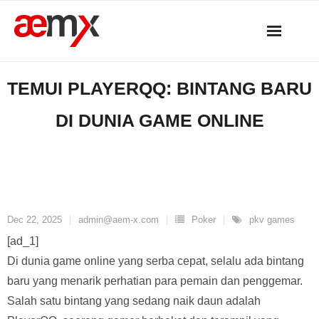
Skip
to
content
TEMUI PLAYERQQ: BINTANG BARU
DI DUNIA GAME ONLINE
Dec 22, 2025
admin@aem-x.com
Poker
pkv games
[ad_1]
Di dunia game online yang serba cepat, selalu ada bintang
baru yang menarik perhatian para pemain dan penggemar.
Salah satu bintang yang sedang naik daun adalah