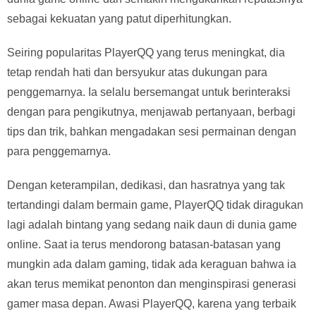
sebagai kekuatan yang patut diperhitungkan.
Seiring popularitas PlayerQQ yang terus meningkat, dia
tetap rendah hati dan bersyukur atas dukungan para
penggemarnya. Ia selalu bersemangat untuk berinteraksi
dengan para pengikutnya, menjawab pertanyaan, berbagi
tips dan trik, bahkan mengadakan sesi permainan dengan
para penggemarnya.
Dengan keterampilan, dedikasi, dan hasratnya yang tak
tertandingi dalam bermain game, PlayerQQ tidak diragukan
lagi adalah bintang yang sedang naik daun di dunia game
online. Saat ia terus mendorong batasan-batasan yang
mungkin ada dalam gaming, tidak ada keraguan bahwa ia
akan terus memikat penonton dan menginspirasi generasi
gamer masa depan. Awasi PlayerQQ, karena yang terbaik