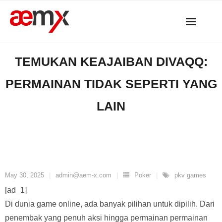
Skip
to
content
TEMUKAN KEAJAIBAN DIVAQQ:
PERMAINAN TIDAK SEPERTI YANG
LAIN
May 30, 2025
admin@aem-x.com
Poker
pkv games
[ad_1]
Di dunia game online, ada banyak pilihan untuk dipilih. Dari
penembak yang penuh aksi hingga permainan permainan