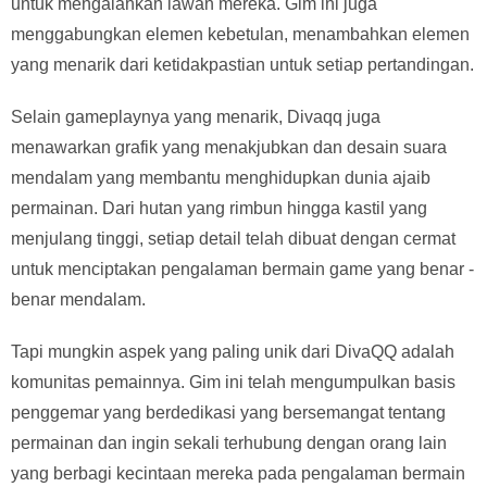
untuk mengalahkan lawan mereka. Gim ini juga
menggabungkan elemen kebetulan, menambahkan elemen
yang menarik dari ketidakpastian untuk setiap pertandingan.
Selain gameplaynya yang menarik, Divaqq juga
menawarkan grafik yang menakjubkan dan desain suara
mendalam yang membantu menghidupkan dunia ajaib
permainan. Dari hutan yang rimbun hingga kastil yang
menjulang tinggi, setiap detail telah dibuat dengan cermat
untuk menciptakan pengalaman bermain game yang benar -
benar mendalam.
Tapi mungkin aspek yang paling unik dari DivaQQ adalah
komunitas pemainnya. Gim ini telah mengumpulkan basis
penggemar yang berdedikasi yang bersemangat tentang
permainan dan ingin sekali terhubung dengan orang lain
yang berbagi kecintaan mereka pada pengalaman bermain