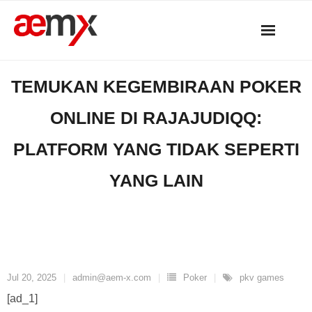
Skip
to
content
TEMUKAN KEGEMBIRAAN POKER
ONLINE DI RAJAJUDIQQ:
PLATFORM YANG TIDAK SEPERTI
YANG LAIN
Jul 20, 2025
admin@aem-x.com
Poker
pkv games
[ad_1]