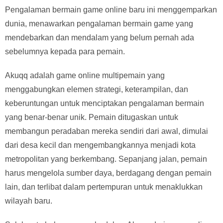
Pengalaman bermain game online baru ini menggemparkan
dunia, menawarkan pengalaman bermain game yang
mendebarkan dan mendalam yang belum pernah ada
sebelumnya kepada para pemain.
Akuqq ​​adalah game online multipemain yang
menggabungkan elemen strategi, keterampilan, dan
keberuntungan untuk menciptakan pengalaman bermain
yang benar-benar unik. Pemain ditugaskan untuk
membangun peradaban mereka sendiri dari awal, dimulai
dari desa kecil dan mengembangkannya menjadi kota
metropolitan yang berkembang. Sepanjang jalan, pemain
harus mengelola sumber daya, berdagang dengan pemain
lain, dan terlibat dalam pertempuran untuk menaklukkan
wilayah baru.