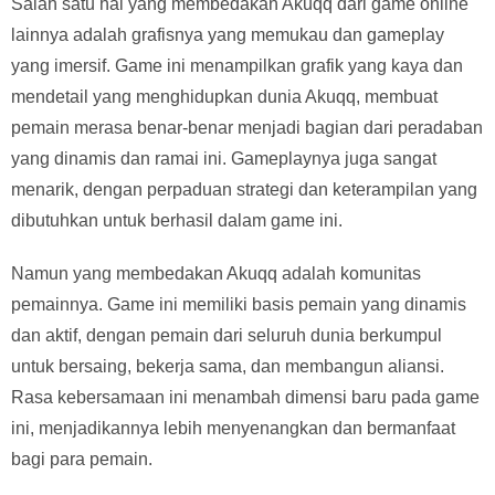
Salah satu hal yang membedakan Akuqq ​​dari game online
lainnya adalah grafisnya yang memukau dan gameplay
yang imersif. Game ini menampilkan grafik yang kaya dan
mendetail yang menghidupkan dunia Akuqq, membuat
pemain merasa benar-benar menjadi bagian dari peradaban
yang dinamis dan ramai ini. Gameplaynya juga sangat
menarik, dengan perpaduan strategi dan keterampilan yang
dibutuhkan untuk berhasil dalam game ini.
Namun yang membedakan Akuqq ​​adalah komunitas
pemainnya. Game ini memiliki basis pemain yang dinamis
dan aktif, dengan pemain dari seluruh dunia berkumpul
untuk bersaing, bekerja sama, dan membangun aliansi.
Rasa kebersamaan ini menambah dimensi baru pada game
ini, menjadikannya lebih menyenangkan dan bermanfaat
bagi para pemain.